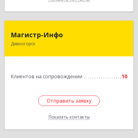
Магистр-Инфо
Магистр-Инфо
Дивногорск
663090 Красноярский край Дивногорск г
Бочкина ул дом № 23
Подробнее
Клиентов на сопровождении
10
Отправить заявку
Отправить заявку
Показать контакты
Назад