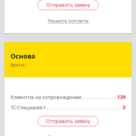
Отправить заявку
Отправить заявку
Показать контакты
Назад
Основа
Основа
Братск
665700, Иркутская обл, Братск г, Ленина
(Центральный ж/р) пр-кт, дом № 6, оф.1001
Подробнее
Клиентов на сопровождении
139
1С:Специалист
3
Отправить заявку
Отправить заявку