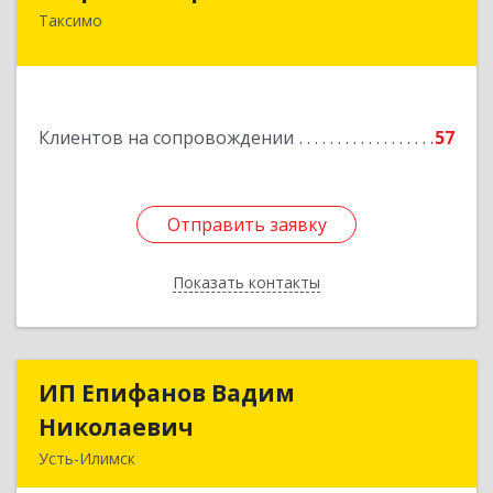
Таксимо
671560, Республика Бурятия, Муйский р-н, пгт.
Таксимо, ул. Железнодорожников, дом 14
Подробнее
Клиентов на сопровождении
57
Отправить заявку
Отправить заявку
Показать контакты
Назад
ИП Епифанов Вадим
ИП Епифанов Вадим
Николаевич
Николаевич
Усть-Илимск
666682, Иркутская обл, Усть-Илимск г,