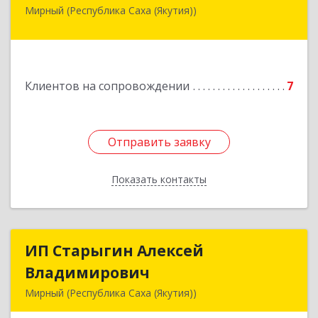
Мирный (Республика Саха (Якутия))
678175, Республика Саха (Якутия), у.
Мирнинский, г. Мирный, ул. Ленина, дом 34,
квартира 5
Подробнее
Клиентов на сопровождении
7
Отправить заявку
Отправить заявку
Показать контакты
Назад
ИП Старыгин Алексей
ИП Старыгин Алексей
Владимирович
Владимирович
Мирный (Республика Саха (Якутия))
678174, Саха /Якутия/ Респ, Мирнинский у,