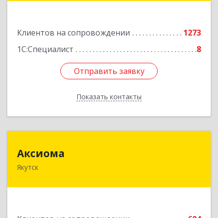
Подробнее
Клиентов на сопровождении
1273
1С:Специалист
8
Отправить заявку
Отправить заявку
Показать контакты
Назад
Аксиома
Аксиома
Якутск
677000, Саха /Якутия/ Респ, Якутск г, Чиряева
ул, дом № 1, кв.19
Подробнее