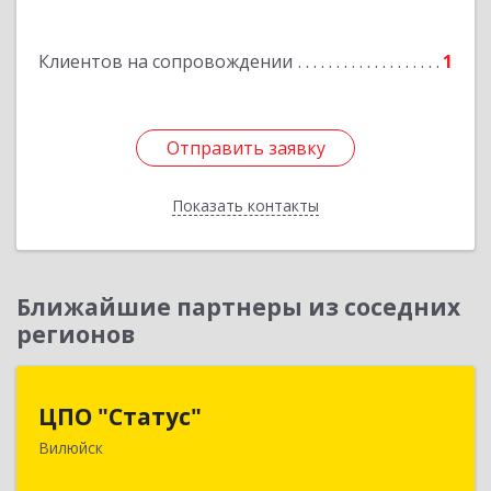
Мирный г, Комсомольская ул, дом № 2, к. А кв.
108
Клиентов на сопровождении
1
Подробнее
Отправить заявку
Отправить заявку
Показать контакты
Назад
Ближайшие партнеры из соседних
регионов
ЦПО "Статус"
ЦПО "Статус"
Вилюйск
677000, Саха /Якутия/ Респ, Якутск г, Ленина пр-
кт, дом № 1, оф.427