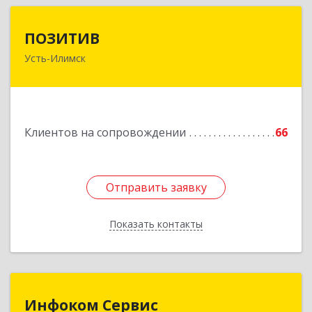
ПОЗИТИВ
ПОЗИТИВ
Усть-Илимск
666679, Иркутская обл, Усть-Илимск г, Дружбы
Народов пр-кт, дом № 12, кв.60
Подробнее
Клиентов на сопровождении
66
Отправить заявку
Отправить заявку
Показать контакты
Назад
Инфоком Сервис
Инфоком Сервис