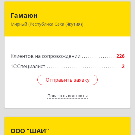
Гамаюн
Гамаюн
Мирный (Республика Саха (Якутия))
678170, Саха /Якутия/ Респ, Мирнинский у,
Мирный г, Ленинградский пр-кт, дом № 48,
корпус а
Подробнее
Клиентов на сопровождении
226
1С:Специалист
2
Отправить заявку
Отправить заявку
Показать контакты
Назад
ООО "ШАИ"
ООО "ШАИ"