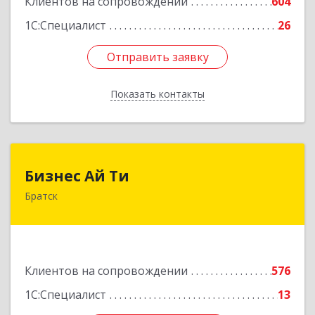
Клиентов на сопровождении
604
1С:Специалист
26
Отправить заявку
Отправить заявку
Показать контакты
Назад
Бизнес Ай Ти
Бизнес Ай Ти
Братск
665717, Иркутская обл, Братск г, Центральный
жилрайон, Мира ул, дом № 27B, оф.14
Подробнее
Клиентов на сопровождении
576
1С:Специалист
13