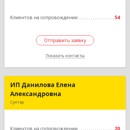
Белградская ул, дом № 11, кв.22
Клиентов на сопровождении
54
Подробнее
Отправить заявку
Отправить заявку
Показать контакты
Назад
ИП Данилова Елена
ИП Данилова Елена
Александровна
Александровна
Сунтар
Подробнее
Клиентов на сопровождении
20