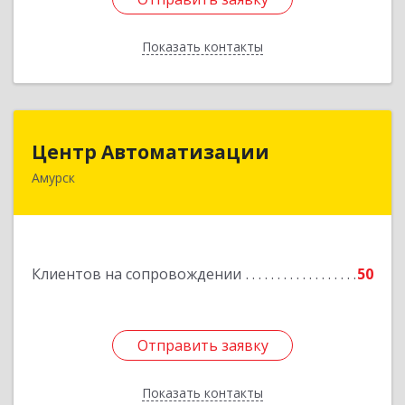
Показать контакты
Назад
Центр Автоматизации
Центр Автоматизации
Амурск
682640, Хабаровский край, Амурск г, Мира пр-
кт, дом № 55, оф.2
Подробнее
Клиентов на сопровождении
50
Отправить заявку
Отправить заявку
Показать контакты
Назад