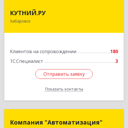
КУТНИЙ.РУ
КУТНИЙ.РУ
Хабаровск
680007, Хабаровский край, Хабаровск г,
Шевчука ул, дом № 42, оф.505
Подробнее
Клиентов на сопровождении
180
1С:Специалист
3
Отправить заявку
Отправить заявку
Показать контакты
Назад
Компания "Автоматизация"
Компания "Автоматизация"