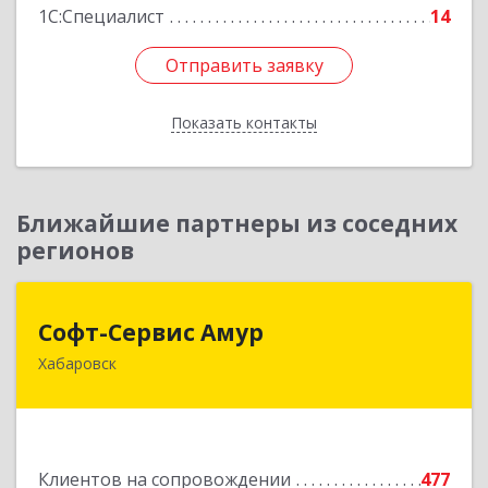
1С:Специалист
14
Отправить заявку
Отправить заявку
Показать контакты
Назад
Ближайшие партнеры из соседних
регионов
Софт-Сервис Амур
Софт-Сервис Амур
Хабаровск
680000, Хабаровский край, Хабаровск г,
Муравьева-Амурского ул., дом № 4, оф.19
Подробнее
Клиентов на сопровождении
477