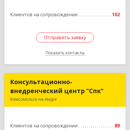
Подробнее
Клиентов на сопровождении
102
Отправить заявку
Отправить заявку
Показать контакты
Назад
Консультационно-
Консультационно-
внедренческий центр "Спк"
внедренческий центр "Спк"
Комсомольск-на-Амуре
681013, Хабаровский край, Комсомольск-на-
Амуре г, Димитрова, дом № 5, кв.302
Клиентов на сопровождении
89
Подробнее