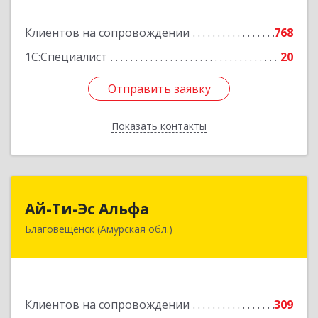
Подробнее
Клиентов на сопровождении
768
1С:Специалист
20
Отправить заявку
Отправить заявку
Показать контакты
Назад
Ай-Ти-Эс Альфа
Ай-Ти-Эс Альфа
Благовещенск (Амурская обл.)
675000, Амурская обл, Благовещенск г, Зейская
ул, дом № 134, оф.515
Подробнее
Клиентов на сопровождении
309