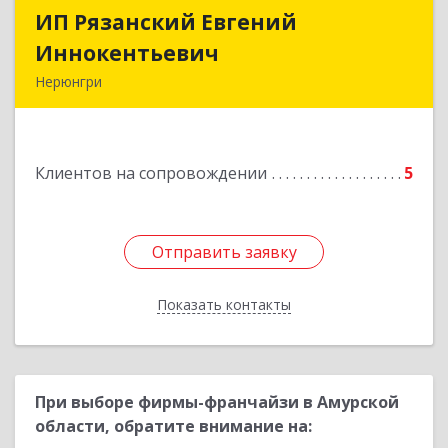
ИП Рязанский Евгений
ИП Рязанский Евгений
Иннокентьевич
Иннокентьевич
Нерюнгри
678967, Саха /Якутия/ Респ, Нерюнгри г,
Дружбы Народов пр-кт, дом № 14
Клиентов на сопровождении
5
Подробнее
Отправить заявку
Отправить заявку
Показать контакты
Назад
При выборе фирмы-франчайзи в Амурской
области, обратите внимание на: