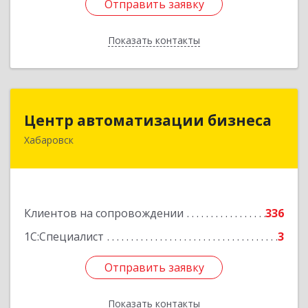
Отправить заявку
Отправить заявку
Показать контакты
Назад
Центр автоматизации бизнеса
Центр автоматизации бизнеса
Хабаровск
680030, Хабаровский край, Хабаровск г, Ленина
ул, дом № 4, оф.802
Подробнее
Клиентов на сопровождении
336
1С:Специалист
3
Отправить заявку
Отправить заявку
Показать контакты
Назад