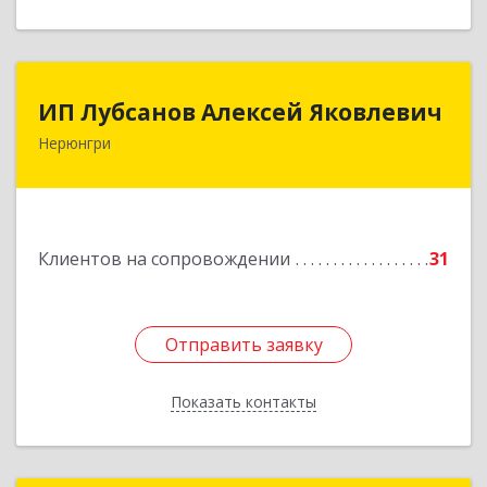
ИП Лубсанов Алексей Яковлевич
ИП Лубсанов Алексей Яковлевич
Нерюнгри
675002, Амурская область, г. Благовещенск, ул.
Краснофлотская ,77/1, кв.38
Подробнее
Клиентов на сопровождении
31
Отправить заявку
Отправить заявку
Показать контакты
Назад