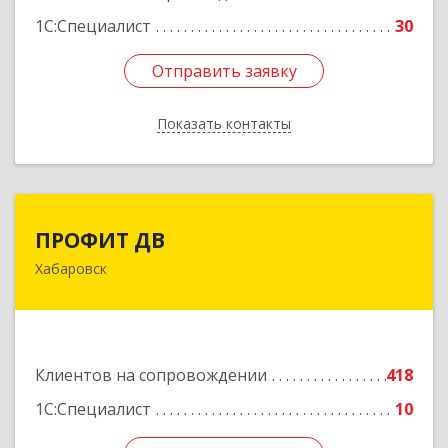
1С:Специалист
30
Отправить заявку
Отправить заявку
Показать контакты
Назад
ПРОФИТ ДВ
ПРОФИТ ДВ
Хабаровск
680000, Хабаровский край, Хабаровск г,
Муравьева-Амурского ул, дом № 25, пом.I
Подробнее
Клиентов на сопровождении
418
1С:Специалист
10