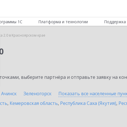
ограммы 1С
Платформа и технологии
Поддержка 
ка 2.0 в Красноярском крае
0
очками, выберите партнёра и отправьте заявку на ко
Ачинск
Зеленогорск
Показать все населенные
пун
сть
,
Кемеровская область
,
Республика Саха (Якутия)
,
Рес