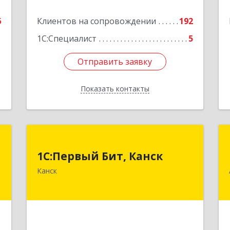
е
Подробнее
6
Клиентов на сопровождении
192
1С:Специалист
5
Отправить заявку
Отправить заявку
Показать контакты
Назад
С
1С:Первый Бит, Канск
1С:Первый Бит, Канск
,
663600, Красноярский край, Канск г,
Канск
м
30 лет ВЛКСМ ул, дом № 20, пом.25
6
Подробнее
е