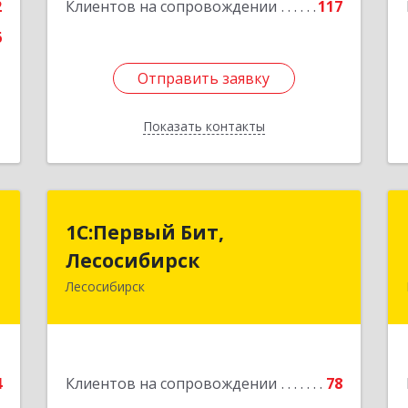
2
Клиентов на сопровождении
117
6
Отправить заявку
Отправить заявку
Показать контакты
Назад
и
1С:Первый Бит,
1С:Первый Бит,
Лесосибирск
Лесосибирск
,
,
Лесосибирск
662544, Красноярский край,
Б
Лесосибирск г, Привокзальная ул,
дом № 12, оф.216
е
Подробнее
4
Клиентов на сопровождении
78