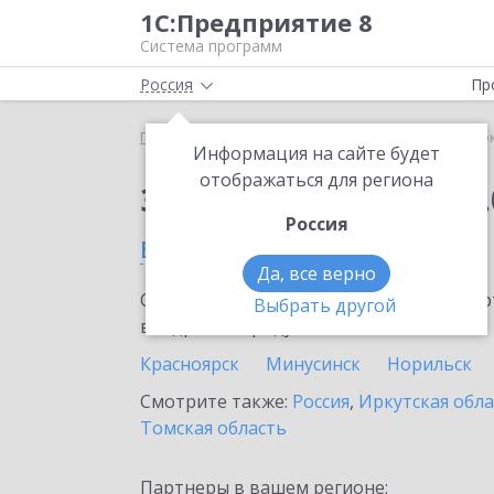
1С:Предприятие 8
Система программ
Россия
Пр
Главная
Сервисы ИТС
1С:Сверка 2.0
1С:Свер
Информация на сайте будет
отображаться для региона
Заказать 1С:Сверка 2.
Россия
в Красноярском крае
Да, все верно
Ознакомьтесь с информационными карт
Выбрать другой
внедрение продукта.
Красноярск
Минусинск
Норильск
Смотрите также:
Россия
,
Иркутская обла
Томская область
Партнеры в вашем регионе: