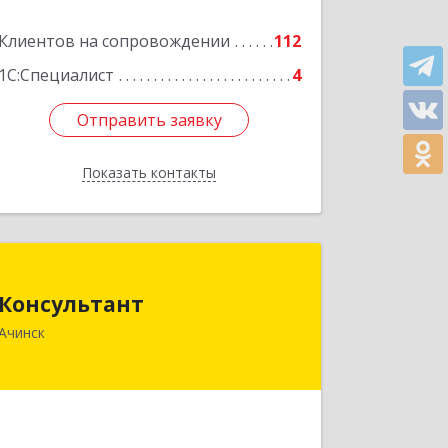
Клиентов на сопровождении
112
1С:Специалист
4
Отправить заявку
Отправить заявку
Показать контакты
Назад
Консультант
Консультант
662159, Красноярский край, Ачинск г,
Ачинск
Юго-Восточный район, дом № 21А
Подробнее