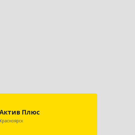
Актив Плюс
Актив Плюс
660017, Красноярский край,
Красноярск
Красноярск г, Обороны ул, дом № 3,
оф.220