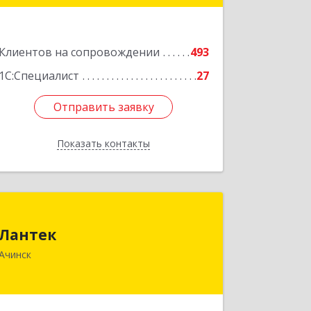
Подробнее
Клиентов на сопровождении
493
1С:Специалист
27
Отправить заявку
Отправить заявку
Показать контакты
Назад
Лантек
Лантек
662153, Красноярский край, Ачинск г,
Ачинск
Декабристов ул, дом № 58
Подробнее