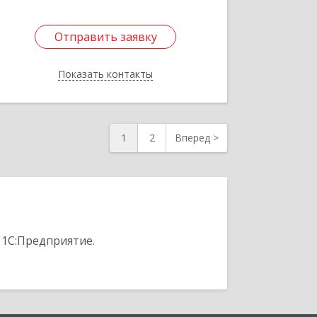
Отправить заявку
Отправить заявку
Показать контакты
Назад
1
2
Вперед
>
 1С:Предприятие.