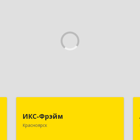
,
ИКС-Фрэйм
,
ИКС-Фрэйм
660077, Красноярский край,
с
Красноярск
Красноярск г, Батурина ул, дом № 32,
пом.4