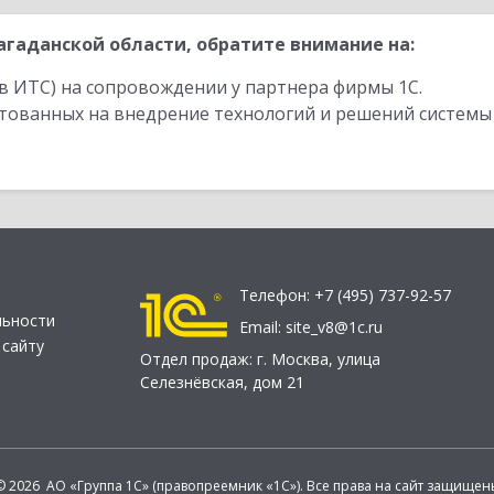
гаданской области, обратите внимание на:
в ИТС) на сопровождении у партнера фирмы 1С.
стованных на внедрение технологий и решений системы
Телефон:
+7 (495) 737-92-57
льности
Email:
site_v8@1c.ru
 сайту
Отдел продаж:
г. Москва
,
улица
Селезнёвская, дом 21
© 2026 АО «Группа 1С» (правопреемник «1С»). Все права на сайт защищен