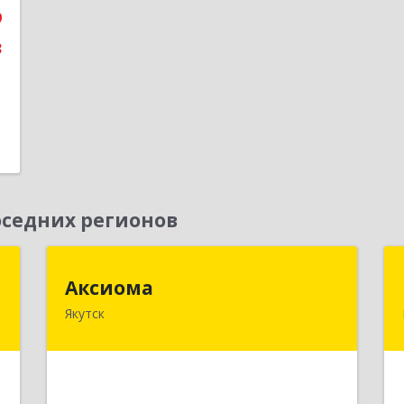
9
3
седних регионов
"
Аксиома
Аксиома
Якутск
,
677000, Саха /Якутия/ Респ, Якутск г,
7
Чиряева ул, дом № 1, кв.19
е
Подробнее