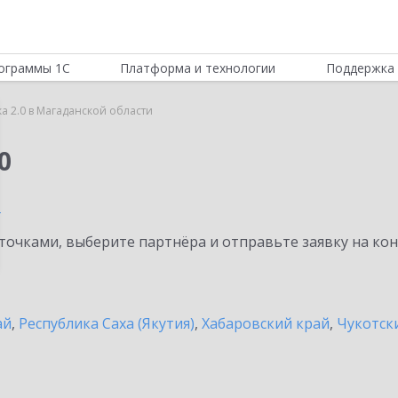
ограммы 1С
Платформа и технологии
Поддержка 
а 2.0 в Магаданской области
0
и
очками, выберите партнёра и отправьте заявку на ко
ай
,
Республика Саха (Якутия)
,
Хабаровский край
,
Чукотск