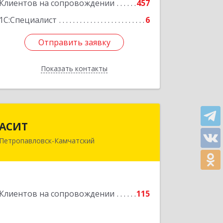
Подробнее
Клиентов на сопровождении
457
1С:Специалист
6
Отправить заявку
Отправить заявку
Показать контакты
Назад
АСИТ
АСИТ
Петропавловск-Камчатский
683031, Камчатский край,
Петропавловск-Камчатский г,
Топоркова ул, дом № 9/8, офис "С"
Подробнее
Клиентов на сопровождении
115