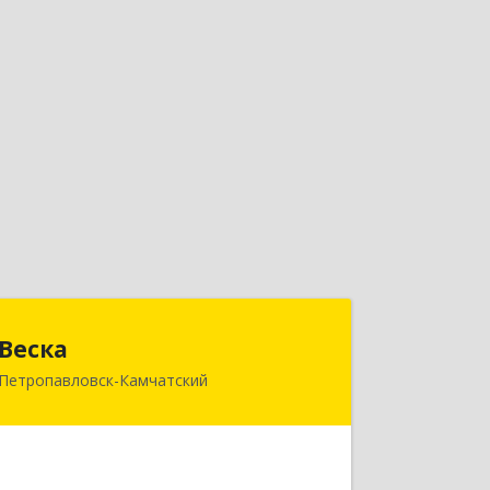
Веска
Веска
Петропавловск-Камчатский
683031, Камчатский край,
Петропавловск-Камчатский г, Карла
Маркса пр-кт, дом № 29/1, оф.300