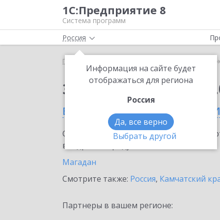
1С:Предприятие 8
Система программ
Россия
Пр
Главная
Сервисы ИТС
1С:Сверка 2.0
1С:Сверк
Информация на сайте будет
отображаться для региона
Заказать 1С:Сверка 2.
Россия
в Магаданской област
Да, все верно
Ознакомьтесь с информационными карт
Выбрать другой
внедрение продукта.
Магадан
Смотрите также:
Россия
,
Камчатский кр
Партнеры в вашем регионе: