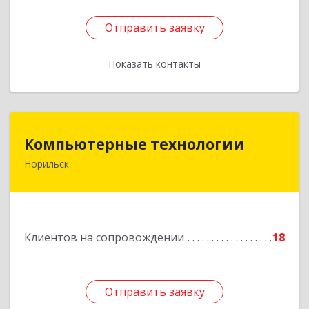
Отправить заявку
Отправить заявку
Показать контакты
Назад
Компьютерные технологии
Компьютерные технологии
Норильск
663302, Красноярский край, Норильск г,
Комсомольская ул, дом № 48А, кв.55
Подробнее
Клиентов на сопровождении
18
Отправить заявку
Отправить заявку