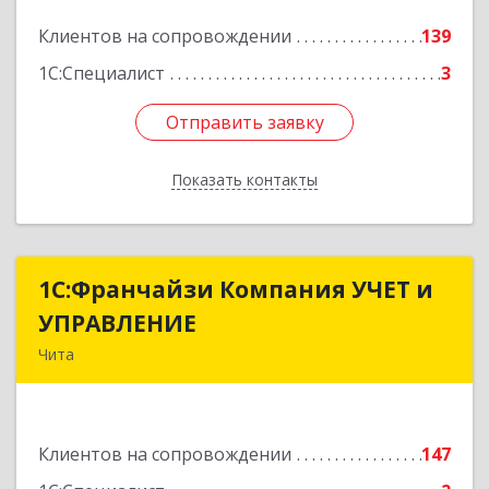
Подробнее
Клиентов на сопровождении
139
1С:Специалист
3
Отправить заявку
Отправить заявку
Показать контакты
Назад
1С:Франчайзи Компания УЧЕТ и
1С:Франчайзи Компания УЧЕТ и
УПРАВЛЕНИЕ
УПРАВЛЕНИЕ
Чита
672038, Забайкальский край, Чита г, Нагорная
ул, дом № 81а, пом.1
Клиентов на сопровождении
147
Подробнее