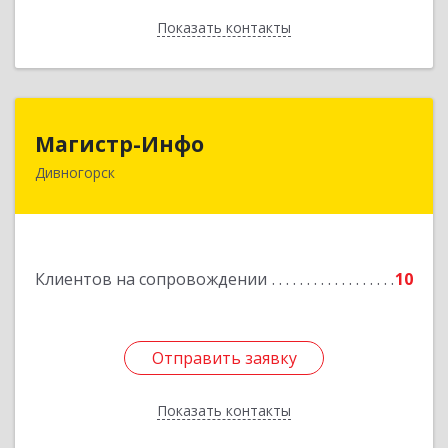
Показать контакты
Назад
Магистр-Инфо
Магистр-Инфо
Дивногорск
663090 Красноярский край Дивногорск г
Бочкина ул дом № 23
Подробнее
Клиентов на сопровождении
10
Отправить заявку
Отправить заявку
Показать контакты
Назад