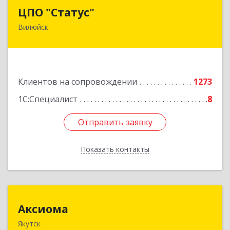
ЦПО "Статус"
ЦПО "Статус"
Вилюйск
677000, Саха /Якутия/ Респ, Якутск г, Ленина пр-
кт, дом № 1, оф.427
Подробнее
Клиентов на сопровождении
1273
1С:Специалист
8
Отправить заявку
Отправить заявку
Показать контакты
Назад
Аксиома
Аксиома
Якутск
677000, Саха /Якутия/ Респ, Якутск г, Чиряева