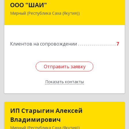
ООО "ШАИ"
ООО "ШАИ"
Мирный (Республика Саха (Якутия))
678175, Республика Саха (Якутия), у.
Мирнинский, г. Мирный, ул. Ленина, дом 34,
квартира 5
Подробнее
Клиентов на сопровождении
7
Отправить заявку
Отправить заявку
Показать контакты
Назад
ИП Старыгин Алексей
ИП Старыгин Алексей
Владимирович
Владимирович
Мирный (Республика Саха (Якутия))