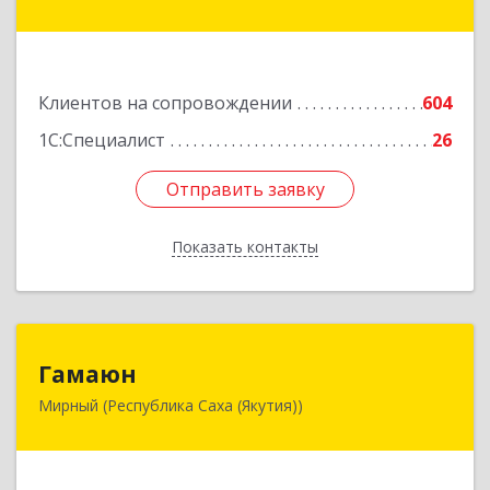
ул, дом № 1, кв.19
Подробнее
Клиентов на сопровождении
604
1С:Специалист
26
Отправить заявку
Отправить заявку
Показать контакты
Назад
Гамаюн
Гамаюн
Мирный (Республика Саха (Якутия))
678170, Саха /Якутия/ Респ, Мирнинский у,
Мирный г, Ленинградский пр-кт, дом № 48,
корпус а