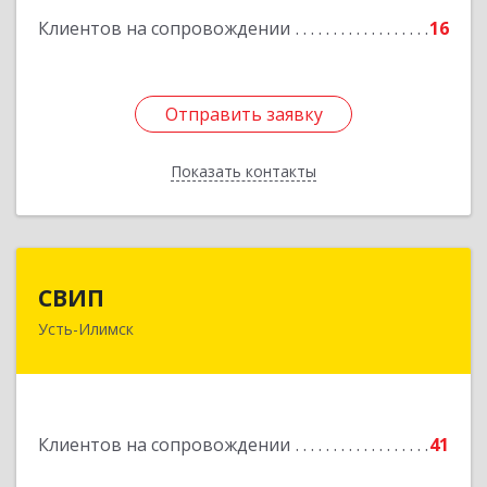
Клиентов на сопровождении
16
Отправить заявку
Отправить заявку
Показать контакты
Назад
СВИП
СВИП
Усть-Илимск
666685, Иркутская обл, Усть-Илимск г,
Энтузиастов ул, дом № 5, оф.1
Подробнее
Клиентов на сопровождении
41