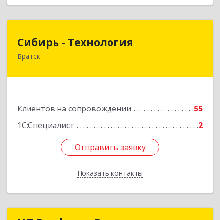
Сибирь - Технология
Сибирь - Технология
Братск
665710, Иркутская обл, Братск г, Снежная
(Центральный ж/р) ул, дом № 13
Подробнее
Клиентов на сопровождении
55
1С:Специалист
2
Отправить заявку
Отправить заявку
Показать контакты
Назад