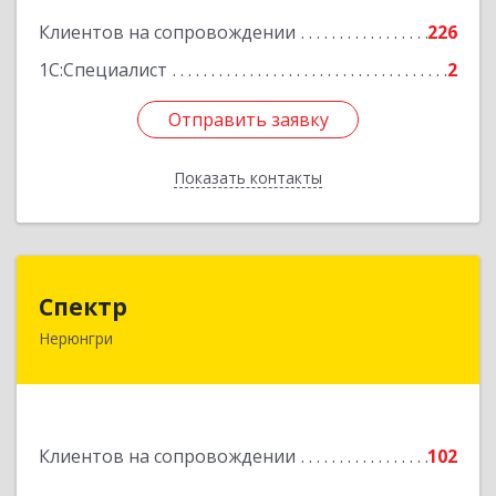
Подробнее
Клиентов на сопровождении
226
1С:Специалист
2
Отправить заявку
Отправить заявку
Показать контакты
Назад
Спектр
Спектр
Нерюнгри
678960, Саха /Якутия/ Респ, Нерюнгринский р-н,
Нерюнгри г, Южно-Якутская ул, дом № 29,
корпус 1
Подробнее
Клиентов на сопровождении
102