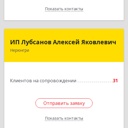
Показать контакты
Назад
ИП Лубсанов Алексей Яковлевич
ИП Лубсанов Алексей Яковлевич
Нерюнгри
675002, Амурская область, г. Благовещенск, ул.
Краснофлотская ,77/1, кв.38
Подробнее
Клиентов на сопровождении
31
Отправить заявку
Отправить заявку
Показать контакты
Назад