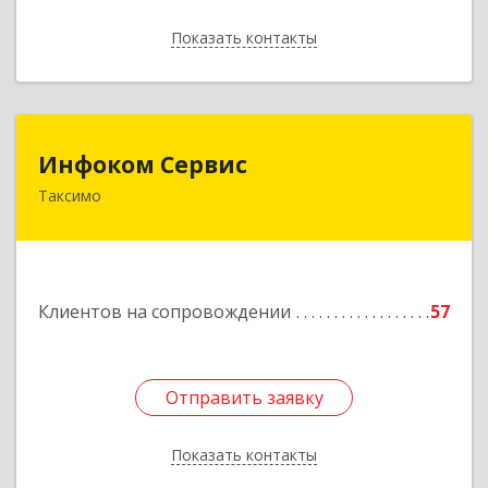
Показать контакты
Назад
Инфоком Сервис
Инфоком Сервис
Таксимо
671560, Республика Бурятия, Муйский р-н, пгт.
Таксимо, ул. Железнодорожников, дом 14
Подробнее
Клиентов на сопровождении
57
Отправить заявку
Отправить заявку
Показать контакты
Назад