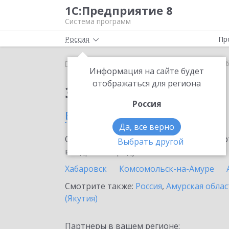
1С:Предприятие 8
Система программ
Россия
Пр
Главная
Сервисы ИТС
1C-Store
1C-Store в Х
Информация на сайте будет
отображаться для региона
Заказать 1C-Store
Россия
в Хабаровском крае
Да, все верно
Ознакомьтесь с информационными карт
Выбрать другой
внедрение продукта.
Хабаровск
Комсомольск-на-Амуре
Смотрите также:
Россия
,
Амурская облас
(Якутия)
Партнеры в вашем регионе: