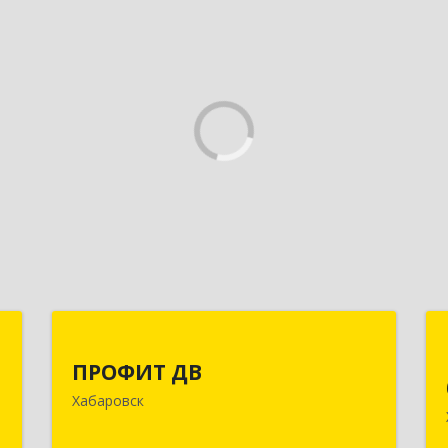
р
ПРОФИТ ДВ
ПРОФИТ ДВ
к
680000, Хабаровский край, Хабаровск
Хабаровск
,
г, Муравьева-Амурского ул, дом № 25,
9
пом.I