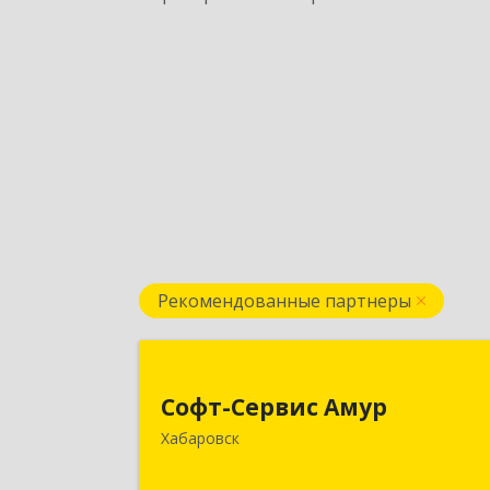
Рекомендованные партнеры
Софт-Сервис Аму
Софт-Сервис Амур
680000, Хабаровский край, Хабаровс
Хабаровск
г, Муравьева-Амурского ул., дом № 4
оф.1