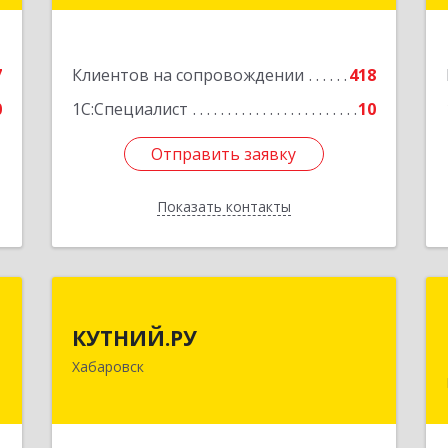
е
Подробнее
7
Клиентов на сопровождении
418
0
1С:Специалист
10
Отправить заявку
Отправить заявку
Показать контакты
Назад
р
КУТНИЙ.РУ
КУТНИЙ.РУ
,
680007, Хабаровский край, Хабаровск
Хабаровск
,
г, Шевчука ул, дом № 42, оф.505
,
2
Подробнее