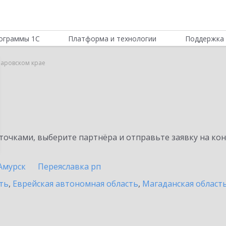
ограммы 1С
Платформа и технологии
Поддержка 
абаровском крае
очками, выберите партнёра и отправьте заявку на ко
Амурск
Переяславка рп
ть
,
Еврейская автономная область
,
Магаданская област