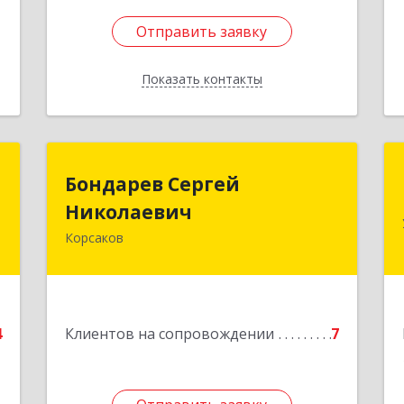
Отправить заявку
Отправить заявку
Показать контакты
Назад
н
Бондарев Сергей
Бондарев Сергей
ч
Николаевич
Николаевич
Корсаков
-
Подробнее
,
2
е
4
Клиентов на сопровождении
7