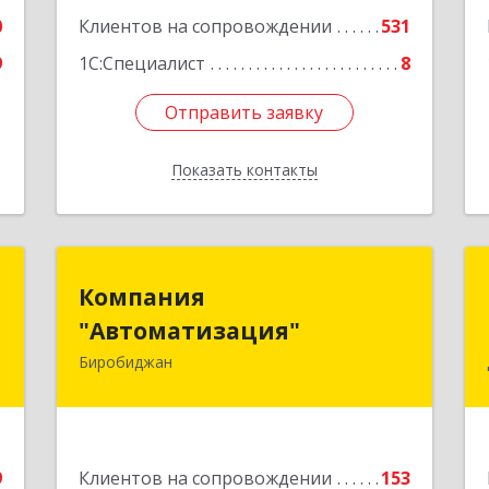
Подробнее
0
Клиентов на сопровождении
531
9
1С:Специалист
8
Отправить заявку
Отправить заявку
Показать контакты
Назад
а
Компания
Компания
"Автоматизация"
"Автоматизация"
к
5
Биробиджан
679016, Еврейская Аобл, Биробиджан
г, Советская ул, дом № 59, кв.3
е
Подробнее
9
Клиентов на сопровождении
153