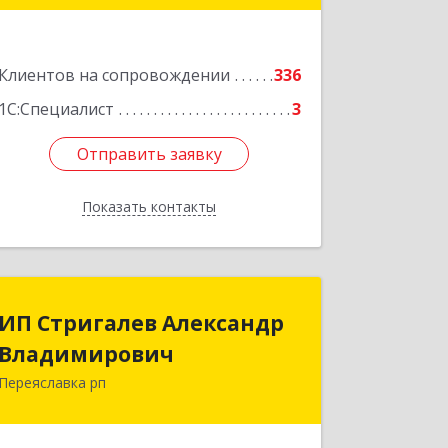
Подробнее
Клиентов на сопровождении
336
1С:Специалист
3
Отправить заявку
Отправить заявку
Показать контакты
Назад
ИП Стригалев Александр
ИП Стригалев Александр
Владимирович
Владимирович
Переяславка рп
682910, Хабаровский край, Имени
Лазо р-н, Переяславка рп, Ленина ул,
дом № 30, оф.1