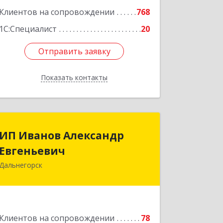
Клиентов на сопровождении
768
1С:Специалист
20
Отправить заявку
Отправить заявку
Показать контакты
Назад
ИП Иванов Александр
ИП Иванов Александр
Евгеньевич
Евгеньевич
Дальнегорск
692446, Приморский край,
Дальнегорск г, Инженерная ул, дом №
28, кв.1
Подробнее
Клиентов на сопровождении
78