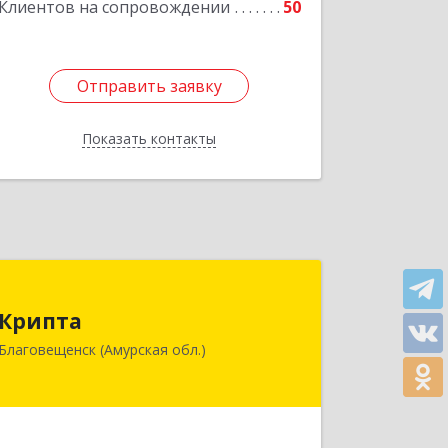
Клиентов на сопровождении
50
Отправить заявку
Отправить заявку
Показать контакты
Назад
Крипта
Крипта
675000, Амурская обл, Благовещенск
Благовещенск (Амурская обл.)
г, Амурская ул, дом № 236, оф.7-8
Подробнее