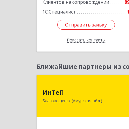
Клиентов на сопровождении
8
Подробне
1С:Специалист
Отправить заявку
Отправить заявку
Показать контакты
Назад
Ближайшие партнеры из со
ИнТе
ИнТеП
675000, Амурская обл, Благовещенс
Благовещенск (Амурская обл.)
г, Горького ул, дом № 172/
Подробне