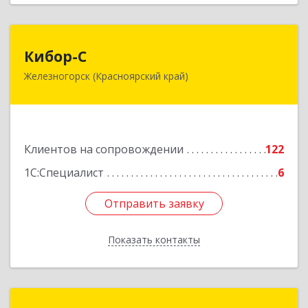
Кибор-С
Кибор-С
Железногорск (Красноярский край)
662973, Красноярский край, Железногорск г,
Белорусская ул, дом № 30 Б, пом.16
Подробнее
Клиентов на сопровождении
122
1С:Специалист
6
Отправить заявку
Отправить заявку
Показать контакты
Назад