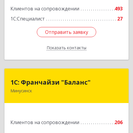
Клиентов на сопровождении
493
1С:Специалист
27
Отправить заявку
Отправить заявку
Показать контакты
Назад
1С: Франчайзи "Баланс"
1С: Франчайзи "Баланс"
Минусинск
662610, Красноярский край, Минусинск г,
Абаканская ул, дом № 43а, пом.14
Подробнее
Клиентов на сопровождении
206