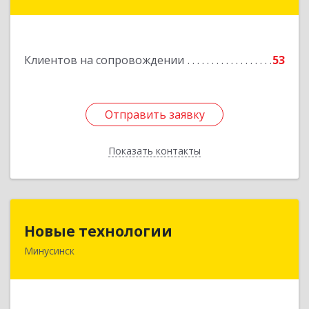
Восточный район, дом № 21А
Подробнее
Клиентов на сопровождении
53
Отправить заявку
Отправить заявку
Показать контакты
Назад
Новые технологии
Новые технологии
Минусинск
662606, Красноярский край, Минусинск г,
Абаканская ул, дом № 44, корпус Б
Подробнее