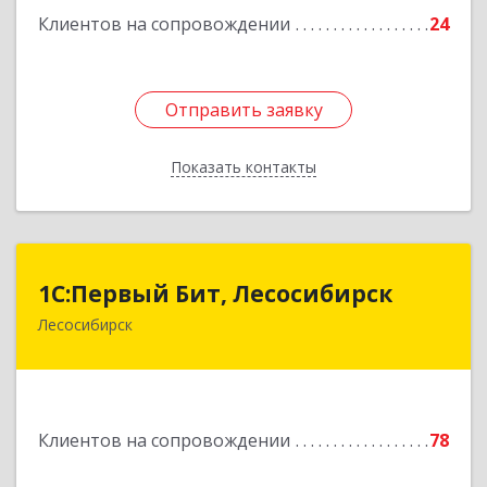
Клиентов на сопровождении
24
Отправить заявку
Отправить заявку
Показать контакты
Назад
1С:Первый Бит, Лесосибирск
1С:Первый Бит, Лесосибирск
Лесосибирск
662544, Красноярский край, Лесосибирск г,
Привокзальная ул, дом № 12, оф.216
Подробнее
Клиентов на сопровождении
78