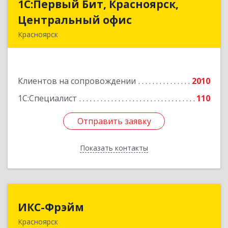
1С:Первый Бит, Красноярск,
1С:Первый Бит, Красноярск,
Центральный офис
Центральный офис
Красноярск
660017, Красноярский край, Красноярск г,
Диктатуры пролетариата ул, дом № 32
Клиентов на сопровождении
2010
Подробнее
1С:Специалист
110
Отправить заявку
Отправить заявку
Показать контакты
Назад
ИКС-Фрэйм
ИКС-Фрэйм
Красноярск
660077, Красноярский край, Красноярск г,