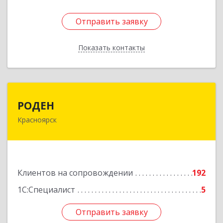
Отправить заявку
Отправить заявку
Показать контакты
Назад
РОДЕН
РОДЕН
Красноярск
660064, Красноярский край, Красноярск г, им
Академика Вавилова ул, дом № 1, оф.2-23
Подробнее
Клиентов на сопровождении
192
1С:Специалист
5
Отправить заявку
Отправить заявку