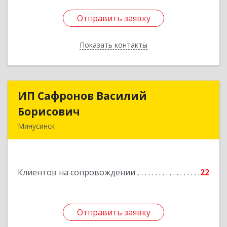
Отправить заявку
Отправить заявку
Показать контакты
Назад
ИП Сафронов Василий
ИП Сафронов Василий
Борисович
Борисович
Минусинск
662608, Красноярский край, Минусинск г,
Пушкина ул, дом № 8, кв.2
Клиентов на сопровождении
22
Подробнее
Отправить заявку
Отправить заявку