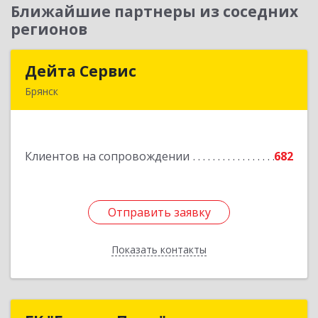
Ближайшие партнеры из соседних
регионов
Дейта Сервис
Дейта Сервис
Брянск
241035, Брянская обл, Брянск г, Ульянова ул,
дом № 4, оф.403
Клиентов на сопровождении
682
Подробнее
Отправить заявку
Отправить заявку
Показать контакты
Назад