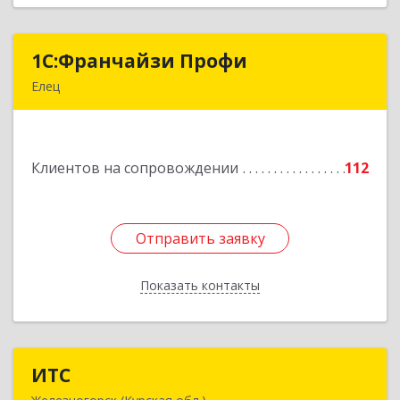
1С:Франчайзи Профи
1С:Франчайзи Профи
Елец
399784, Липецкая обл, Елец г, Гагарина ул,
Здание № 3а
Клиентов на сопровождении
112
Подробнее
Отправить заявку
Отправить заявку
Показать контакты
Назад
ИТС
ИТС