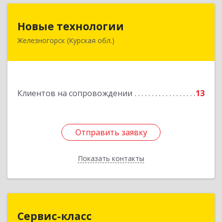
Новые технологии
Новые технологии
Железногорск (Курская обл.)
307170, Курская обл, Железногорский р-н,
Железногорск г, Автолюбителей пер, дом № 5,
офис 7
Подробнее
Клиентов на сопровождении
13
Отправить заявку
Отправить заявку
Показать контакты
Назад
Сервис-класс
Сервис-класс