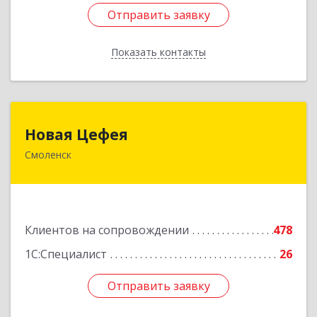
Отправить заявку
Отправить заявку
Показать контакты
Назад
Новая Цефея
Новая Цефея
Смоленск
214018, Смоленская обл, Смоленск г, Раевского
ул, дом № 10
Подробнее
Клиентов на сопровождении
478
1С:Специалист
26
Отправить заявку
Отправить заявку