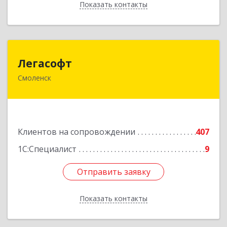
Показать контакты
Назад
Легасофт
Легасофт
Смоленск
214018, Смоленская обл, Смоленск г, Ново-
Рославльская ул, дом № 13
Подробнее
Клиентов на сопровождении
407
1С:Специалист
9
Отправить заявку
Отправить заявку
Показать контакты
Назад