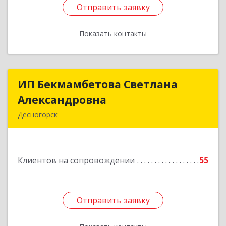
Отправить заявку
Отправить заявку
Показать контакты
Назад
ИП Бекмамбетова Светлана
ИП Бекмамбетова Светлана
Александровна
Александровна
Десногорск
216400, Смоленская обл, Десногорск г, 4-й мкр,
дом № 7, кв.11
Клиентов на сопровождении
55
Подробнее
Отправить заявку
Отправить заявку