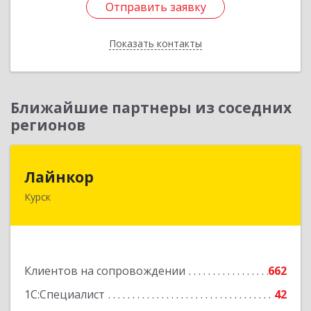
Отправить заявку
Отправить заявку
Показать контакты
Назад
Ближайшие партнеры из соседних
регионов
Лайнкор
Лайнкор
Курск
305021, Курская обл, Курск г, Победы пр-кт, дом
№ 10, оф.№64
Подробнее
Клиентов на сопровождении
662
1С:Специалист
42