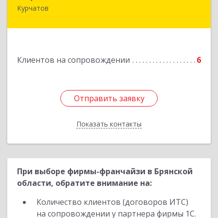
Курчатов
307251, Курская обл, Курчатовский р-н,
Курчатов г, Коммунистический пр-т, дом № 30,
корпус А
Подробнее
Клиентов на сопровождении
6
Отправить заявку
Отправить заявку
Показать контакты
Назад
При выборе фирмы-франчайзи в Брянской
области, обратите внимание на:
Количество клиентов (договоров ИТС)
на сопровождении у партнера фирмы 1С.