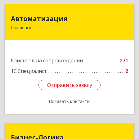
Автоматизация
Автоматизация
Смоленск
214019, Смоленская обл, Смоленск г, Марии
Октябрьской ул, дом № 16, оф.107
Подробнее
Клиентов на сопровождении
271
1С:Специалист
2
Отправить заявку
Отправить заявку
Показать контакты
Назад
Бизнес-Логика
Бизнес-Логика