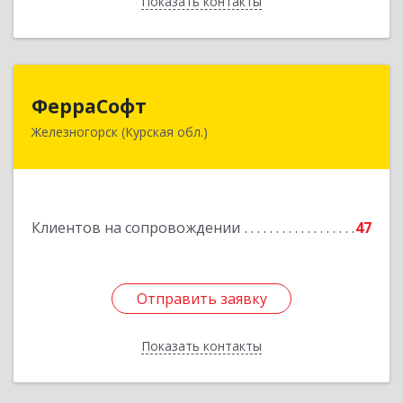
Показать контакты
Назад
ФерраСофт
ФерраСофт
Железногорск (Курская обл.)
307179, Курская обл, Железногорск г, Ленина ул,
дом № 92, корпус 1, оф.2-34
Подробнее
Клиентов на сопровождении
47
Отправить заявку
Отправить заявку
Показать контакты
Назад