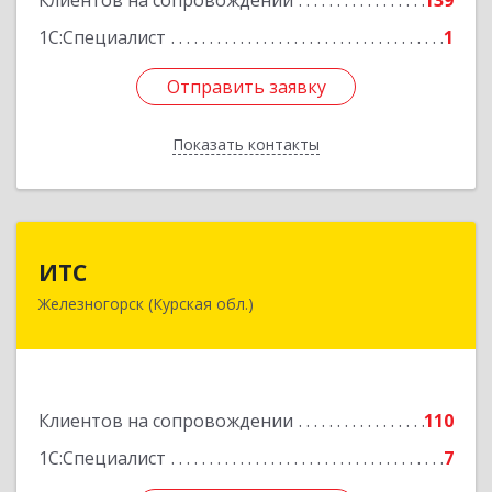
Клиентов на сопровождении
139
1С:Специалист
1
Отправить заявку
Отправить заявку
Показать контакты
Назад
ИТС
ИТС
Железногорск (Курская обл.)
307178, Курская обл, Железногорск г,
Димитрова ул, дом № 3, корпус 5, оф.5
Подробнее
Клиентов на сопровождении
110
1С:Специалист
7