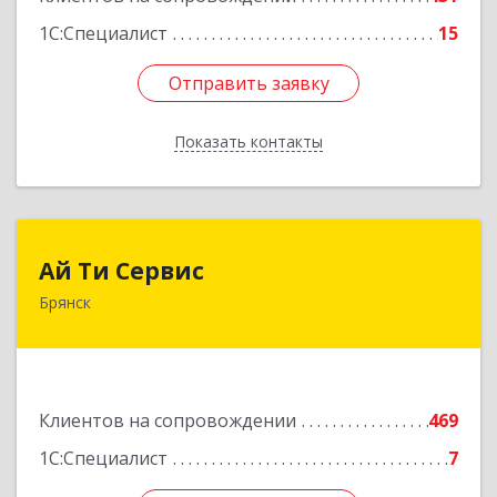
1С:Специалист
15
Отправить заявку
Отправить заявку
Показать контакты
Назад
Ай Ти Сервис
Ай Ти Сервис
Брянск
241035, Брянская обл, Брянск г, Брянской
Пролетарской Дивизии ул, дом № 9
Подробнее
Клиентов на сопровождении
469
1С:Специалист
7