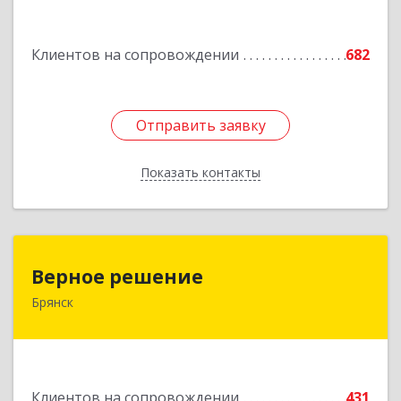
Подробнее
Клиентов на сопровождении
682
Отправить заявку
Отправить заявку
Показать контакты
Назад
Верное решение
Верное решение
Брянск
241035, Брянская обл, Брянск г, Ульянова ул,
дом № 4, оф.307
Подробнее
Клиентов на сопровождении
431