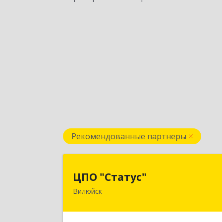
Рекомендованные партнеры
ЦПО "Статус
ЦПО "Статус"
Вилюйск
677000, Саха /Якутия/ Респ, Якутск г
Ленина пр-кт, дом № 1, оф.42