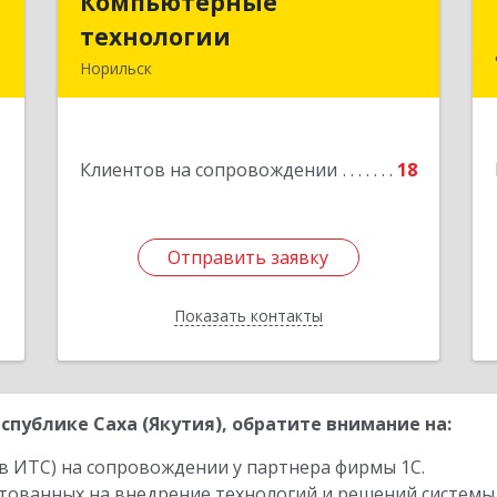
П
Компьютерные
Компьютерные
технологии
технологии
,
Норильск
1
663302, Красноярский край, Норильск
г, Комсомольская ул, дом № 48А, кв.55
е
1
Клиентов на сопровождении
18
Подробнее
Отправить заявку
Отправить заявку
Показать контакты
Назад
публике Саха (Якутия), обратите внимание на:
в ИТС) на сопровождении у партнера фирмы 1С.
стованных на внедрение технологий и решений системы