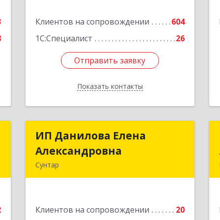
е
Подробнее
3
Клиентов на сопровождении
604
8
1С:Специалист
26
Отправить заявку
Отправить заявку
Показать контакты
Назад
р
ИП Данилова Елена
ИП Данилова Елена
Александровна
Александровна
,
Сунтар
,
1
Подробнее
е
2
Клиентов на сопровождении
20