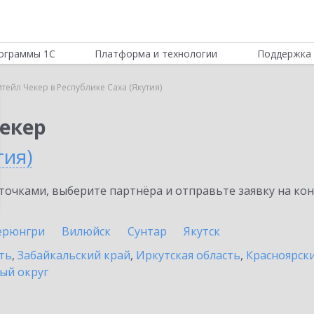
ограммы 1С
Платформа и технологии
Поддержка 
итейл Чекер в Республике Саха (Якутия)
Чекер
тия)
очками, выберите партнёра и отправьте заявку на ко
ерюнгри
Вилюйск
Сунтар
Якутск
ть
,
Забайкальский край
,
Иркутская область
,
Красноярск
ый округ