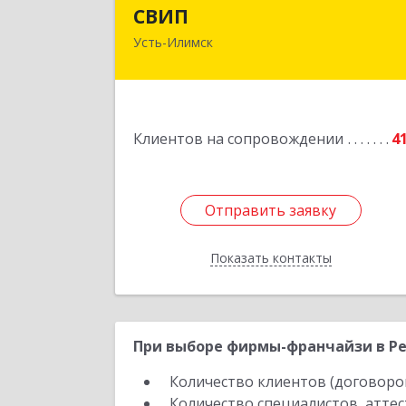
СВИ
СВИП
Усть-Илимск
666685, Иркутская обл, Усть-Илимск г
Энтузиастов ул, дом № 5, оф.
Подробне
Клиентов на сопровождении
4
Отправить заявку
Отправить заявку
Показать контакты
Назад
При выборе фирмы-франчайзи в Рес
Количество клиентов (договоро
Количество специалистов, атте