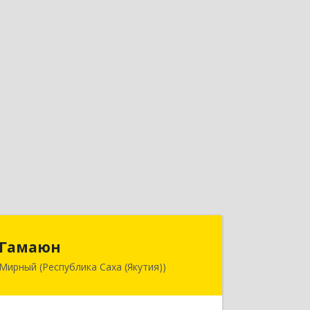
Гамаюн
Гамаюн
Мирный (Республика Саха (Якутия))
678170, Саха /Якутия/ Респ,
Мирнинский у, Мирный г,
Ленинградский пр-кт, дом № 48,