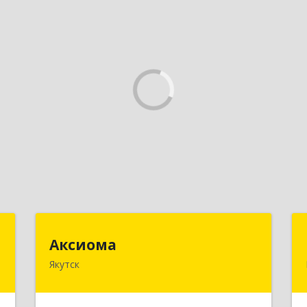
"
Аксиома
Аксиома
Якутск
,
677000, Саха /Якутия/ Респ, Якутск г,
7
Чиряева ул, дом № 1, кв.19