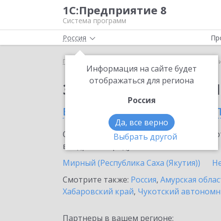
1С:Предприятие 8
Система программ
Россия
Пр
Главная
Сервисы ИТС
1C-Ритейл Чекер
1C-Р
Информация на сайте будет
отображаться для региона
Заказать 1C-Ритейл 
Россия
в Республике Саха (Яку
Да, все верно
Ознакомьтесь с информационными карт
Выбрать другой
внедрение продукта.
Мирный (Республика Саха (Якутия))
Н
Смотрите также:
Россия
,
Амурская облас
Хабаровский край
,
Чукотский автономн
Партнеры в вашем регионе: