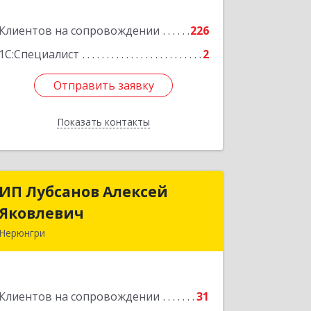
корпус а
Клиентов на сопровождении
226
Подробнее
1С:Специалист
2
Отправить заявку
Отправить заявку
Показать контакты
Назад
ИП Лубсанов Алексей
ИП Лубсанов Алексей
Яковлевич
Яковлевич
Нерюнгри
675002, Амурская область, г.
Благовещенск, ул. Краснофлотская
,77/1, кв.38
Клиентов на сопровождении
31