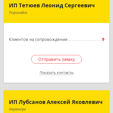
ИП Тетюев Леонид Сергеевич
ИП Тетюев Леонид Сергеевич
Поронайск
694242, Сахалинская обл, Поронайск г, Фрунзе
ул, дом № 14, кв.51
Подробнее
Клиентов на сопровождении
9
Отправить заявку
Отправить заявку
Показать контакты
Назад
ИП Лубсанов Алексей Яковлевич
ИП Лубсанов Алексей Яковлевич
Нерюнгри
675002, Амурская область, г. Благовещенск, ул.