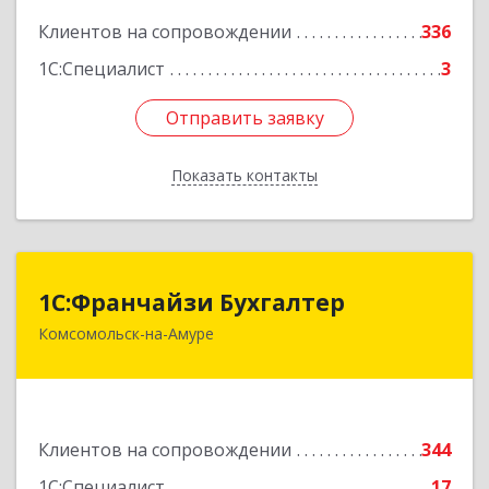
Клиентов на сопровождении
336
1С:Специалист
3
Отправить заявку
Отправить заявку
Показать контакты
Назад
1С:Франчайзи Бухгалтер
1С:Франчайзи Бухгалтер
Комсомольск-на-Амуре
681000, Хабаровский край, Комсомольск-на-
Амуре г, Красногвардейская ул, дом № 14,
оф.202
Подробнее
Клиентов на сопровождении
344
1С:Специалист
17