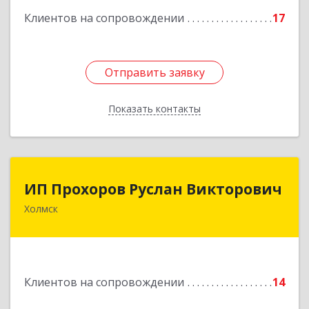
кв.9
Клиентов на сопровождении
17
Подробнее
Отправить заявку
Отправить заявку
Показать контакты
Назад
ИП Прохоров Руслан Викторович
ИП Прохоров Руслан Викторович
Холмск
694620, Сахалинская обл, Холмский р-н, Холмск
г, Александра Матросова ул, дом № 6Б, кв.32
Подробнее
Клиентов на сопровождении
14