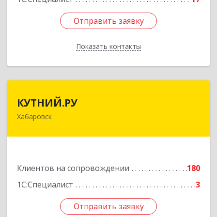
Отправить заявку
Отправить заявку
Показать контакты
Назад
КУТНИЙ.РУ
КУТНИЙ.РУ
Хабаровск
680007, Хабаровский край, Хабаровск г,
Шевчука ул, дом № 42, оф.505
Подробнее
Клиентов на сопровождении
180
1С:Специалист
3
Отправить заявку
Отправить заявку