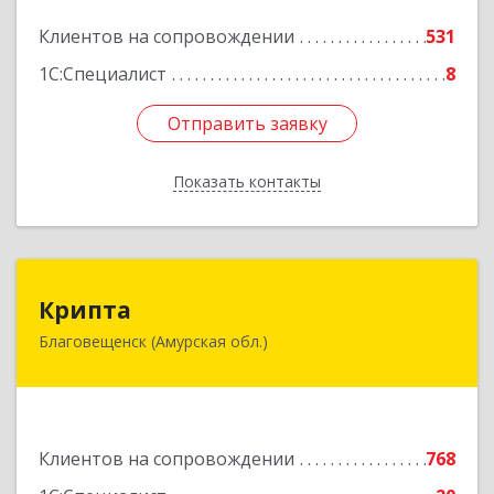
Подробнее
Клиентов на сопровождении
531
1С:Специалист
8
Отправить заявку
Отправить заявку
Показать контакты
Назад
Крипта
Крипта
Благовещенск (Амурская обл.)
675000, Амурская обл, Благовещенск г,
Амурская ул, дом № 236, оф.7-8
Подробнее
Клиентов на сопровождении
768