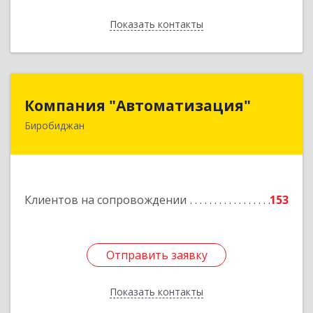
Показать контакты
Назад
Компания "Автоматизация"
Компания "Автоматизация"
Биробиджан
679016, Еврейская Аобл, Биробиджан г,
Советская ул, дом № 59, кв.3
Подробнее
Клиентов на сопровождении
153
Отправить заявку
Отправить заявку
Показать контакты
Назад