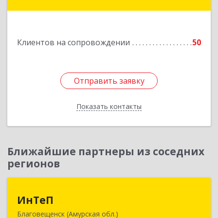
кт, дом № 55, оф.2
Подробнее
Клиентов на сопровождении
50
Отправить заявку
Отправить заявку
Показать контакты
Назад
Ближайшие партнеры из соседних
регионов
ИнТеП
ИнТеП
Благовещенск (Амурская обл.)
675000, Амурская обл, Благовещенск г,