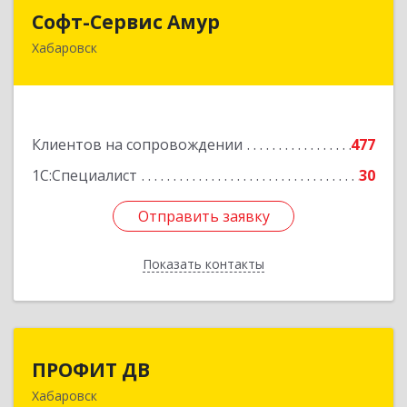
Софт-Сервис Амур
Софт-Сервис Амур
Хабаровск
680000, Хабаровский край, Хабаровск г,
Муравьева-Амурского ул., дом № 4, оф.19
Подробнее
Клиентов на сопровождении
477
1С:Специалист
30
Отправить заявку
Отправить заявку
Показать контакты
Назад
ПРОФИТ ДВ
ПРОФИТ ДВ
Хабаровск
680000, Хабаровский край, Хабаровск г,