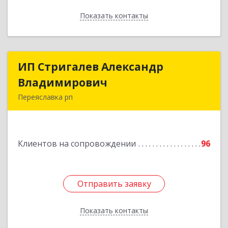
Показать контакты
Назад
ИП Стригалев Александр
ИП Стригалев Александр
Владимирович
Владимирович
Переяславка рп
682910, Хабаровский край, Имени Лазо р-н,
Переяславка рп, Ленина ул, дом № 30, оф.1
Клиентов на сопровождении
96
Подробнее
Отправить заявку
Отправить заявку
Показать контакты
Назад