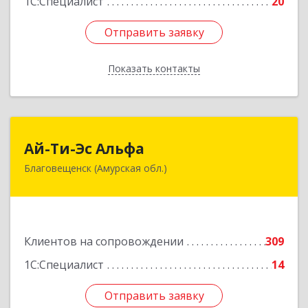
1С:Специалист
20
Отправить заявку
Отправить заявку
Показать контакты
Назад
Ай-Ти-Эс Альфа
Ай-Ти-Эс Альфа
Благовещенск (Амурская обл.)
675000, Амурская обл, Благовещенск г, Зейская
ул, дом № 134, оф.515
Подробнее
Клиентов на сопровождении
309
1С:Специалист
14
Отправить заявку
Отправить заявку