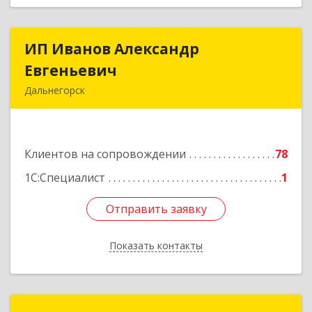
ИП Иванов Александр
ИП Иванов Александр
Евгеньевич
Евгеньевич
Дальнегорск
692446, Приморский край, Дальнегорск г,
Инженерная ул, дом № 28, кв.1
Клиентов на сопровождении
78
Подробнее
1С:Специалист
1
Отправить заявку
Отправить заявку
Показать контакты
Назад