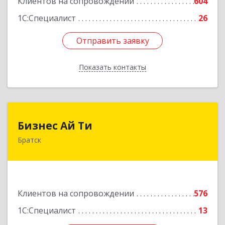
Клиентов на сопровождении
604
1С:Специалист
26
Отправить заявку
Отправить заявку
Показать контакты
Назад
Бизнес Ай Ти
Бизнес Ай Ти
Братск
665717, Иркутская обл, Братск г, Центральный
жилрайон, Мира ул, дом № 27B, оф.14
Подробнее
Клиентов на сопровождении
576
1С:Специалист
13