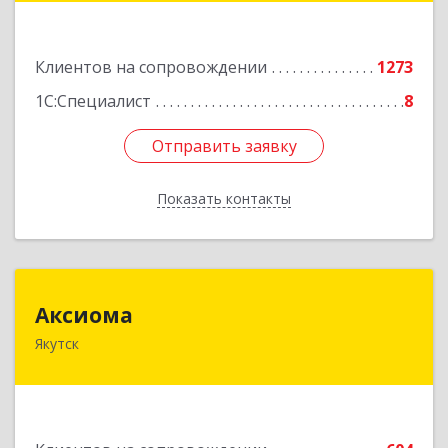
Подробнее
Клиентов на сопровождении
1273
1С:Специалист
8
Отправить заявку
Отправить заявку
Показать контакты
Назад
Аксиома
Аксиома
Якутск
677000, Саха /Якутия/ Респ, Якутск г, Чиряева
ул, дом № 1, кв.19
Подробнее