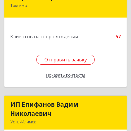
Таксимо
671560, Республика Бурятия, Муйский р-н, пгт.
Таксимо, ул. Железнодорожников, дом 14
Подробнее
Клиентов на сопровождении
57
Отправить заявку
Отправить заявку
Показать контакты
Назад
ИП Епифанов Вадим
ИП Епифанов Вадим
Николаевич
Николаевич
Усть-Илимск
666682, Иркутская обл, Усть-Илимск г,