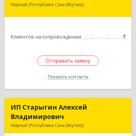
Мирный (Республика Саха (Якутия))
678175, Республика Саха (Якутия), у.
Мирнинский, г. Мирный, ул. Ленина, дом 34,
квартира 5
Подробнее
Клиентов на сопровождении
7
Отправить заявку
Отправить заявку
Показать контакты
Назад
ИП Старыгин Алексей
ИП Старыгин Алексей
Владимирович
Владимирович
Мирный (Республика Саха (Якутия))
678174, Саха /Якутия/ Респ, Мирнинский у,