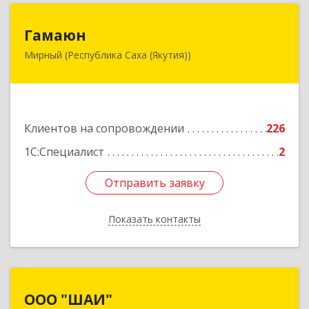
Гамаюн
Гамаюн
Мирный (Республика Саха (Якутия))
678170, Саха /Якутия/ Респ, Мирнинский у,
Мирный г, Ленинградский пр-кт, дом № 48,
корпус а
Подробнее
Клиентов на сопровождении
226
1С:Специалист
2
Отправить заявку
Отправить заявку
Показать контакты
Назад
ООО "ШАИ"
ООО "ШАИ"