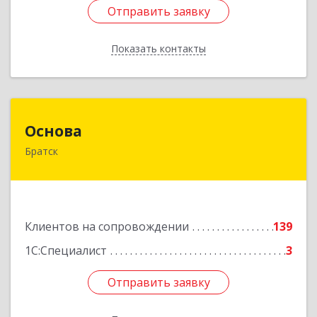
Отправить заявку
Отправить заявку
Показать контакты
Назад
Основа
Основа
Братск
665700, Иркутская обл, Братск г, Ленина
(Центральный ж/р) пр-кт, дом № 6, оф.1001
Подробнее
Клиентов на сопровождении
139
1С:Специалист
3
Отправить заявку
Отправить заявку