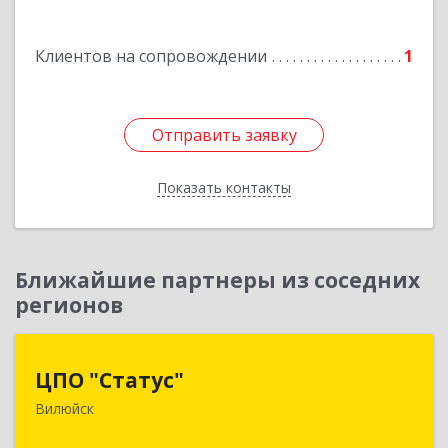
Мирный г, Комсомольская ул, дом № 2, к. А кв.
108
Клиентов на сопровождении
1
Подробнее
Отправить заявку
Отправить заявку
Показать контакты
Назад
Ближайшие партнеры из соседних
регионов
ЦПО "Статус"
ЦПО "Статус"
Вилюйск
677000, Саха /Якутия/ Респ, Якутск г, Ленина пр-
кт, дом № 1, оф.427