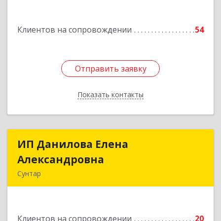
Белградская ул, дом № 11, кв.22
Клиентов на сопровождении
54
Подробнее
Отправить заявку
Отправить заявку
Показать контакты
Назад
ИП Данилова Елена
ИП Данилова Елена
Александровна
Александровна
Сунтар
Подробнее
Клиентов на сопровождении
20