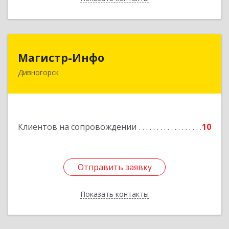
Магистр-Инфо
Магистр-Инфо
Дивногорск
663090 Красноярский край Дивногорск г
Бочкина ул дом № 23
Подробнее
Клиентов на сопровождении
10
Отправить заявку
Отправить заявку
Показать контакты
Назад