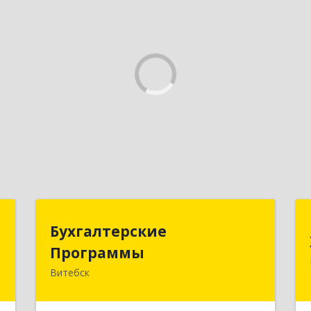
е
Бухгалтерские
Бухгалтерские
е
Программы
Программы
и
Витебск
Республика Беларусь, 210605,г.
Витебск, тр-т. Старобабиновический,
.
д.17, комн.7