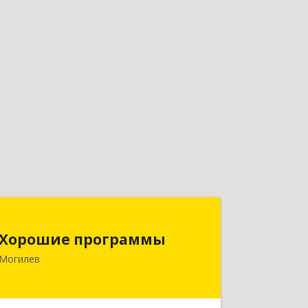
Хорошие программы
Хорошие программы
Республика Беларусь, 212030, г.
Могилев
Могилев, ул. Дзержинского, дом № 19,
оф.84