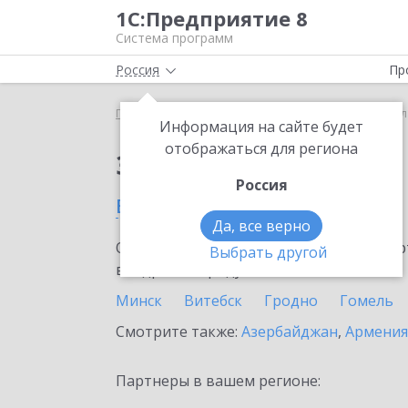
1С:Предприятие 8
Система программ
Россия
Пр
Главная
Сервисы ИТС
1С:Линк
1С:Линк в Бе
Информация на сайте будет
отображаться для региона
Заказать 1С:Линк
Россия
в Беларуси
Да, все верно
Ознакомьтесь с информационными карт
Выбрать другой
внедрение продукта.
Минск
Витебск
Гродно
Гомель
Смотрите также:
Азербайджан
,
Армения
Партнеры в вашем регионе: