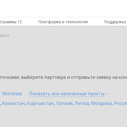
ограммы 1С
Платформа и технологии
Поддержка 
ларуси
очками, выберите партнёра и отправьте заявку на ко
Могилев
Показать все населенные
пункты
,
Казахстан
,
Кыргызстан
,
Латвия
,
Литва
,
Молдова
,
Росси