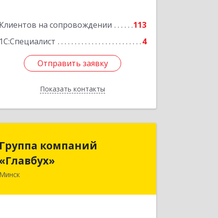
Подробнее
Клиентов на сопровождении
113
1С:Специалист
4
Отправить заявку
Отправить заявку
Показать контакты
Назад
Группа компаний
Группа компаний
«Главбух»
«Главбух»
Минск
220073, г.Минск, ул.Скрыганова, д.6
Подробнее