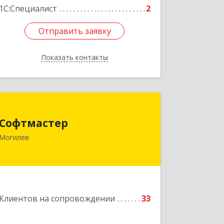
1С:Специалист
2
Отправить заявку
Отправить заявку
Показать контакты
Назад
Софтмастер
Софтмастер
212017, Республика Беларусь,
Могилев
г.Могилев, ул. Народного Ополчения,
16а-40
Подробнее
Клиентов на сопровождении
33