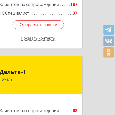
Клиентов на сопровождении
187
1С:Специалист
37
Отправить заявку
Отправить заявку
Показать контакты
Назад
Дельта-1
Дельта-1
246031, г. Гомель, ул. Рощинская, 2, 1
Гомель
этаж
Подробнее
Клиентов на сопровождении
68