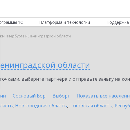
ограммы 1С
Платформа и технологии
Поддержка 
нкт-Петербурге и Ленинградской области
Ленинградской области
очками, выберите партнёра и отправьте заявку на ко
ин
Сосновый Бор
Выборг
Показать все населен
бласть
,
Новгородская область
,
Псковская область
,
Респуб