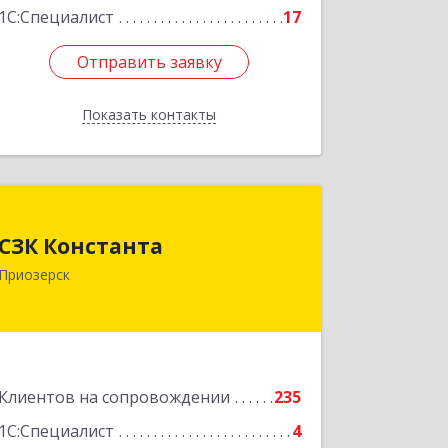
1С:Специалист
17
Отправить заявку
Отправить заявку
Показать контакты
Назад
СЗК Константа
СЗК Константа
188760, Ленинградская обл,
Приозерск
Приозерск г, Калинина ул, дом № 29,
кв.35
Подробнее
Клиентов на сопровождении
235
1С:Специалист
4