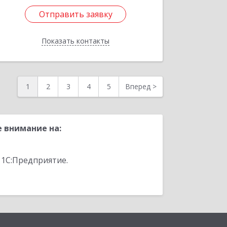
Отправить заявку
Отправить заявку
Показать контакты
Назад
1
2
3
4
5
Вперед
>
 внимание на:
 1С:Предприятие.