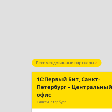
Рекомендованные партнеры
1С:Первый Бит, Санкт-
1С:Первый Бит, Санкт
Петербург – Центральны
Петербург – Центральны
офис
офи
Санкт-Петербург
г.Санкт-Петербург, Невский проспект