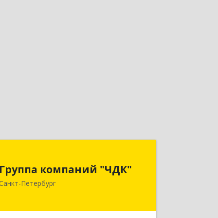
Группа компаний "ЧДК"
Группа компаний "ЧДК"
191119, Санкт-Петербург г, вн.тер.г.
Санкт-Петербург
муниципальный округ Владимирский
округ, Лиговский пр-кт, дом № 123,
литера А, пом.5-Н