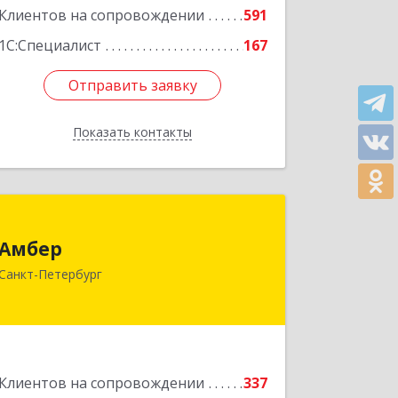
Клиентов на сопровождении
591
Подробнее
1С:Специалист
167
Отправить заявку
Отправить заявку
Показать контакты
Назад
Амбер
Амбер
191119, Санкт-Петербург г, Правды
Санкт-Петербург
ул, дом № 16
Подробнее
Клиентов на сопровождении
337