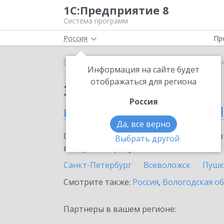
1С:Предприятие 8
Система программ
Россия
Пр
Главная
Сервисы ИТС
1С:Линк
1С:Линк в Са
Информация на сайте будет
отображаться для региона
Заказать 1С:Линк
Россия
в Санкт-Петербурге и 
Да, все верно
Ознакомьтесь с информационными карт
Выбрать другой
внедрение продукта.
Санкт-Петербург
Всеволожск
Пушк
Смотрите также:
Россия
,
Вологодская о
Партнеры в вашем регионе: