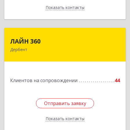
Показать контакты
Назад
ЛАЙН 360
ЛАЙН 360
Дербент
368600, Дагестан Респ, Дербент г, Ю.Гагарина
ул, домовладение № 14, пом.1
Подробнее
Клиентов на сопровождении
44
Отправить заявку
Отправить заявку
Показать контакты
Назад