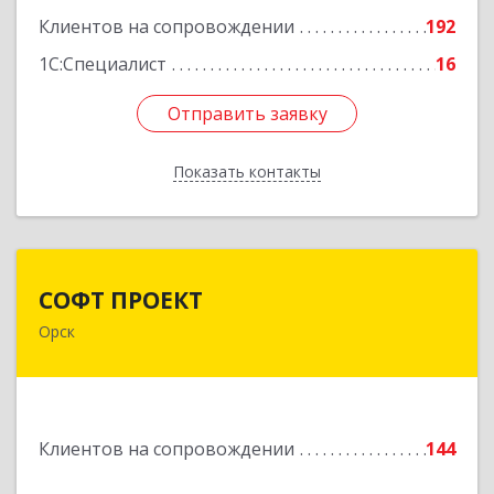
Подробнее
Клиентов на сопровождении
192
1С:Специалист
16
Отправить заявку
Отправить заявку
Показать контакты
Назад
СОФТ ПРОЕКТ
СОФТ ПРОЕКТ
Орск
462430, Оренбургская обл, Орск г,
Добровольского ул, дом № 23, кв.11
Подробнее
Клиентов на сопровождении
144