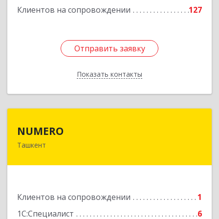
Клиентов на сопровождении
127
Отправить заявку
Отправить заявку
Показать контакты
Назад
NUMERO
NUMERO
Ташкент
УЗБЕКИСТАН , г. Ташкент, Хамзинский район,
58 в/г, д. 70/2, кв. 1
Подробнее
Клиентов на сопровождении
1
1С:Специалист
6