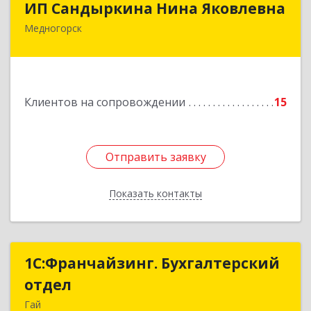
ИП Сандыркина Нина Яковлевна
Медногорск
462270, Оренбургская обл, Медногорск г,
Металлургов ул, дом № 19, кв.22
Подробнее
Клиентов на сопровождении
15
Отправить заявку
Отправить заявку
Показать контакты
Назад
1С:Франчайзинг. Бухгалтерский
1С:Франчайзинг. Бухгалтерский
отдел
отдел
Гай