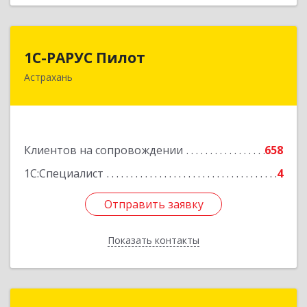
1С-РАРУС Пилот
1С-РАРУС Пилот
Астрахань
414024, Астраханская обл, Астрахань г,
Бакинская ул, корпус 78, пом.28, КОМ. 31
Подробнее
Клиентов на сопровождении
658
1С:Специалист
4
Отправить заявку
Отправить заявку
Показать контакты
Назад