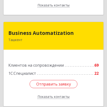
Показать контакты
Назад
Business Automatization
Business Automatization
Ташкент
Узбекистан, г. Ташкент, Мирабадский район,
ул. Афросиеб, дом 4Б
Подробнее
Клиентов на сопровождении
69
1С:Специалист
22
Отправить заявку
Отправить заявку
Показать контакты
Назад