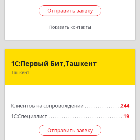
Отправить заявку
Отправить заявку
Показать контакты
Назад
1C:Первый Бит,Ташкент
1C:Первый Бит,Ташкент
Ташкент
г. Ташкент, Мирабадский район, ул. Афросиаб,
4Б, ком 205А
Подробнее
Клиентов на сопровождении
244
1С:Специалист
19
Отправить заявку
Отправить заявку