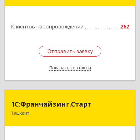
Подробнее
Клиентов на сопровождении
262
Отправить заявку
Отправить заявку
Показать контакты
Назад
1С:Франчайзинг.Старт
1С:Франчайзинг.Старт
Ташкент
Узбекистан, г.Ташкент, Шахантахурский район,
массив Хадра д.17А
Подробнее