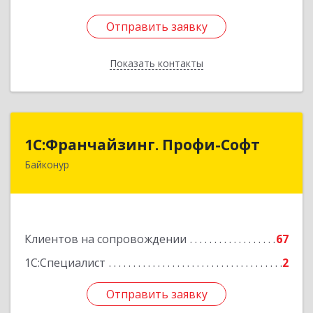
Отправить заявку
Отправить заявку
Показать контакты
Назад
1С:Франчайзинг. Профи-Софт
1С:Франчайзинг. Профи-Софт
Байконур
468320, Байконур г, Ленина ул, дом № 10,
кв.1+2+3
Подробнее
Клиентов на сопровождении
67
1С:Специалист
2
Отправить заявку
Отправить заявку