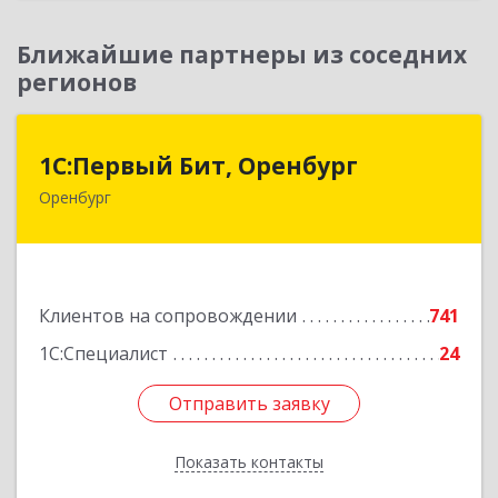
Ближайшие партнеры из соседних
регионов
1С:Первый Бит, Оренбург
1С:Первый Бит, Оренбург
Оренбург
460044, Оренбургская обл, Оренбург, Березка
ул, дом № 2/5, пом.4
Подробнее
Клиентов на сопровождении
741
1С:Специалист
24
Отправить заявку
Отправить заявку
Показать контакты
Назад