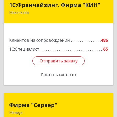
1С:Франчайзинг. Фирма "КИН"
1С:Франчайзинг. Фирма "КИН"
Махачкала
367030, Дагестан Респ, Махачкала г, И.Казака
ул, дом № 31
Подробнее
Клиентов на сопровождении
486
1С:Специалист
65
Отправить заявку
Отправить заявку
Показать контакты
Назад
Фирма "Сервер"
Фирма "Сервер"
Мелеуз
453852, Башкортостан Респ, Мелеузовский р-н,