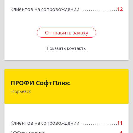
Подробнее
Клиентов на сопровождении
12
Отправить заявку
Отправить заявку
Показать контакты
Назад
ПРОФИ СофтПлюс
ПРОФИ СофтПлюс
Егорьевск
140301, Московская обл, Егорьевск г,
Парижской Коммуны ул, дом № 1Б, кв.316
Подробнее
Клиентов на сопровождении
11