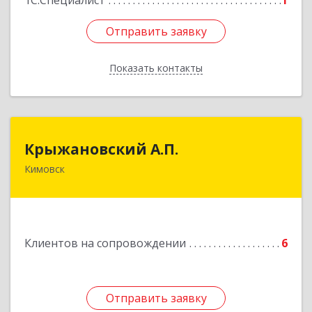
1С:Специалист
1
Отправить заявку
Отправить заявку
Показать контакты
Назад
Крыжановский А.П.
Крыжановский А.П.
Кимовск
301720, Тульская область, г.Кимовск ,
ул.Белинского, д.16, кв.1
Подробнее
Клиентов на сопровождении
6
Отправить заявку
Отправить заявку