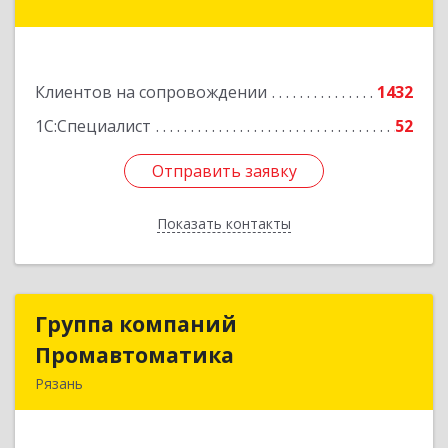
дом № 66
Подробнее
Клиентов на сопровождении
1432
1С:Специалист
52
Отправить заявку
Отправить заявку
Показать контакты
Назад
Группа компаний
Группа компаний
Промавтоматика
Промавтоматика
Рязань
390005, Рязанская обл, Рязань г, Татарская ул,
дом № 21