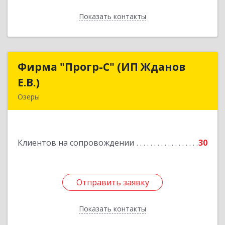
Показать контакты
Назад
Фирма "Прогр-С" (ИП Жданов
Фирма "Прогр-С" (ИП Жданов
Е.В.)
Е.В.)
Озеры
140563, Московская обл, Озерский р-н, Озеры г,
им Маршала Катукова мкр, дом № 16, кв.27
Клиентов на сопровождении
30
Подробнее
Отправить заявку
Отправить заявку
Показать контакты
Назад