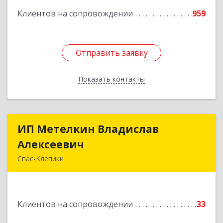
Клиентов на сопровождении
959
Подробнее
Отправить заявку
Отправить заявку
Показать контакты
Назад
ИП Метелкин Владислав
ИП Метелкин Владислав
Алексеевич
Алексеевич
Спас-Клепики
391030, Рязанская обл, Спас-Клепики г, 1 Мая ул,
дом № 10
Клиентов на сопровождении
33
Подробнее