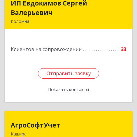
ИП Евдокимов Сергей
ИП Евдокимов Сергей
Валерьевич
Валерьевич
Коломна
140400, Московская обл, Коломна г,
Толстикова ул, дом № 1а, кв.9
Клиентов на сопровождении
33
Подробнее
Отправить заявку
Отправить заявку
Показать контакты
Назад
АгроСофтУчет
АгроСофтУчет
Кашира
142932, Московская обл, г.о.Кашира, Каменка д,