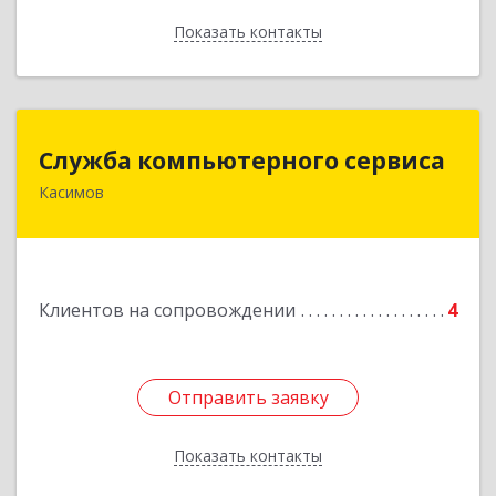
Показать контакты
Назад
Служба компьютерного сервиса
Служба компьютерного сервиса
Касимов
391300, Рязанская обл., г.Касимов, ул.Советская
136
Подробнее
Клиентов на сопровождении
4
Отправить заявку
Отправить заявку
Показать контакты
Назад