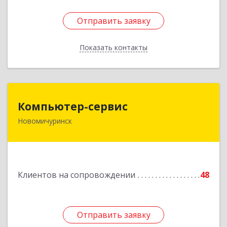
Отправить заявку
Отправить заявку
Показать контакты
Назад
Компьютер-сервис
Компьютер-сервис
Новомичуринск
391160, Рязанская обл, Пронский р-н,
Новомичуринск г, Смирягина пр-кт, дом № 27-
46
Подробнее
Клиентов на сопровождении
48
Отправить заявку
Отправить заявку