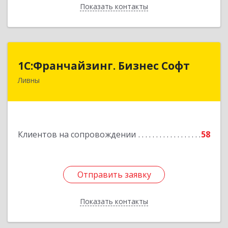
Показать контакты
Назад
1C:Франчайзинг. Бизнес Софт
1C:Франчайзинг. Бизнес Софт
Ливны
303851, Орловская обл, Ливны г, Гайдара ул,
дом № 2, кв.124
Подробнее
Клиентов на сопровождении
58
Отправить заявку
Отправить заявку
Показать контакты
Назад