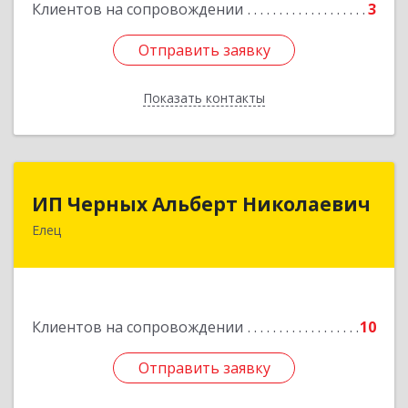
Клиентов на сопровождении
3
Отправить заявку
Отправить заявку
Показать контакты
Назад
ИП Черных Альберт Николаевич
ИП Черных Альберт Николаевич
Елец
399771, Липецкая обл, Елец г, Н.Гусевой ул, 56А
Подробнее
Клиентов на сопровождении
10
Отправить заявку
Отправить заявку