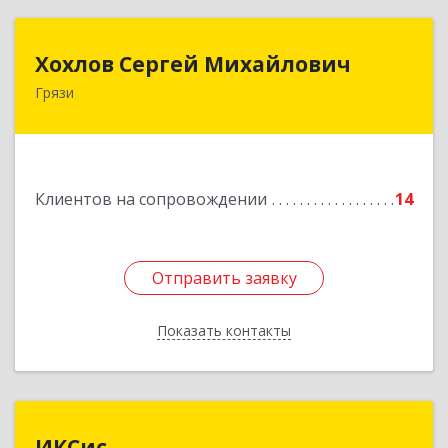
Хохлов Сергей Михайлович
Хохлов Сергей Михайлович
Грязи
399059, Россия, Липецкая обл., г.Грязи,
ул.Рублева, д.31
Подробнее
Клиентов на сопровождении
14
Отправить заявку
Отправить заявку
Показать контакты
Назад
ИКСис
ИКСис