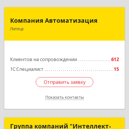
Компания Автоматизация
Компания Автоматизация
Липецк
398001, Липецкая обл, Липецк г, Победы пл,
дом № 8
Подробнее
Клиентов на сопровождении
612
1С:Специалист
15
Отправить заявку
Отправить заявку
Показать контакты
Назад
Группа компаний "Интеллект-
Группа компаний "Интеллект-