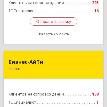
Клиентов на сопровождении
295
1С:Специалист
16
Отправить заявку
Отправить заявку
Показать контакты
Назад
Бизнес-АйТи
Бизнес-АйТи
Липецк
398008, Липецкая обл, Липецк г, 50 лет НЛМК
ул, дом № 11, пом.18
Подробнее
Клиентов на сопровождении
138
1С:Специалист
1