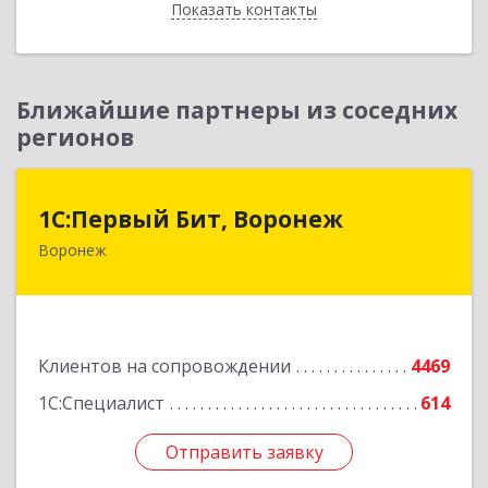
Показать контакты
Назад
Ближайшие партнеры из соседних
регионов
1С:Первый Бит, Воронеж
1С:Первый Бит, Воронеж
Воронеж
394006, Воронежская обл, Воронеж г, 20-летия
Октября ул, дом № 119, оф.711
Подробнее
Клиентов на сопровождении
4469
1С:Специалист
614
Отправить заявку
Отправить заявку