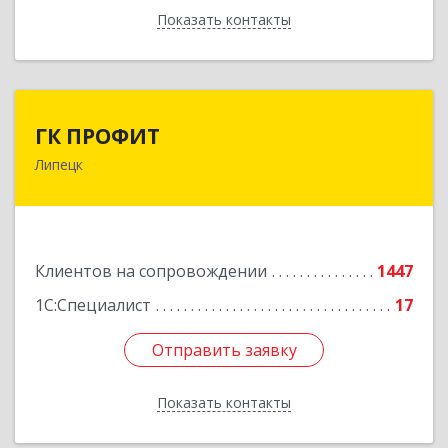
Показать контакты
Назад
ГК ПРОФИТ
ГК ПРОФИТ
Липецк
398001, Липецкая обл, Липецк г, Советская ул,
дом № 66Б, пом.8
Подробнее
Клиентов на сопровождении
1447
1С:Специалист
17
Отправить заявку
Отправить заявку
Показать контакты
Назад