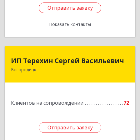
Отправить заявку
Отправить заявку
Показать контакты
Назад
ИП Терехин Сергей Васильевич
ИП Терехин Сергей Васильевич
Богородицк
301831, Тульская обл, Богородицкий р-н,
Богородицк г, Полевая ул, дом № 32, кв.92
Подробнее
Клиентов на сопровождении
72
Отправить заявку
Отправить заявку