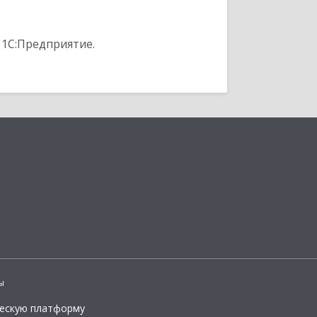
 1С:Предприятие.
ы
ческую платформу