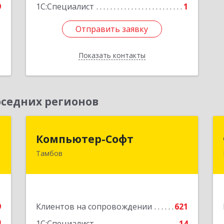
9
1С:Специалист
1
Отправить заявку
Отправить заявку
Показать контакты
Назад
седних регионов
ж
Компьютер-Софт
Компьютер-Софт
Тамбов
,
392000, Тамбовская обл, Тамбов г,
,
Советская ул, дом № 191
1
Подробнее
е
9
Клиентов на сопровождении
621
4
1С:Специалист
14