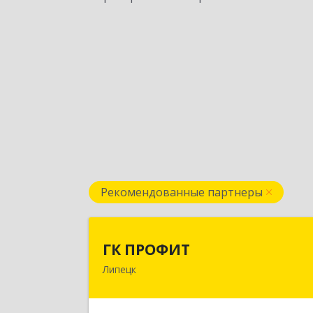
Рекомендованные партнеры
ГК ПРОФИ
ГК ПРОФИТ
Липецк
398001, Липецкая обл, Липецк г
Советская ул, дом № 66Б, пом.