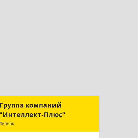
Группа компаний
Группа компаний
"Интеллект-Плюс"
"Интеллект-Плюс"
Липецк
398024, Липецкая обл, Липецк г,
Победы пл, дом № 8, 306