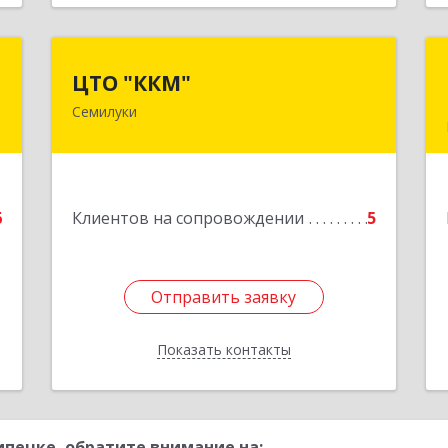
с
ЦТО "ККМ"
ЦТО "ККМ"
Семилуки
,
Подробнее
5
е
6
Клиентов на сопровождении
5
Отправить заявку
Отправить заявку
Показать контакты
Назад
пецке, обратите внимание на: