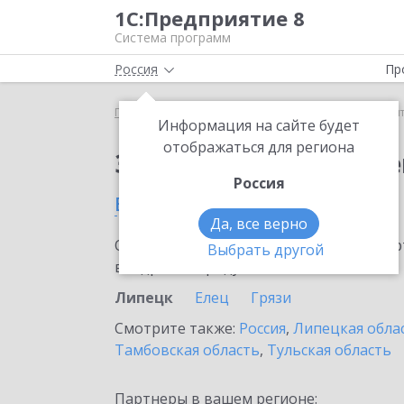
1С:Предприятие 8
Система программ
Россия
Пр
Главная
Сервисы ИТС
1С:Контрагент
1С:Кон
Информация на сайте будет
отображаться для региона
Заказать 1С:Контраге
Россия
в Липецке
Да, все верно
Ознакомьтесь с информационными карт
Выбрать другой
внедрение продукта.
Липецк
Елец
Грязи
Смотрите также:
Россия
,
Липецкая обла
Тамбовская область
,
Тульская область
Партнеры в вашем регионе: