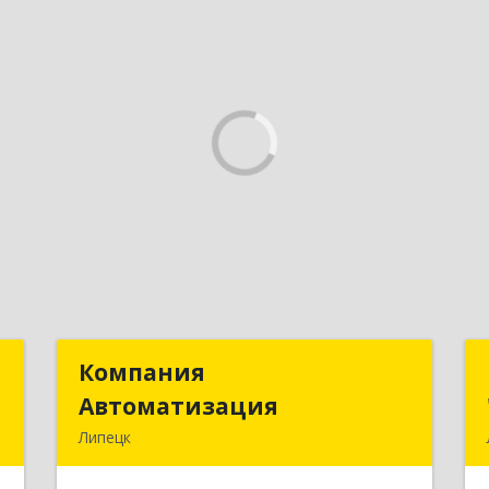
Т
Компания
Компания
Автоматизация
Автоматизация
,
Липецк
8
398001, Липецкая обл, Липецк г,
Победы пл, дом № 8