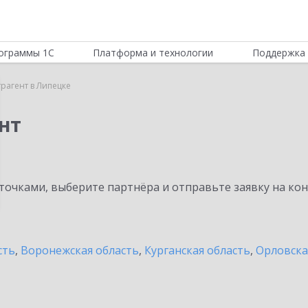
ограммы 1С
Платформа и технологии
Поддержка 
трагент в Липецке
нт
очками, выберите партнёра и отправьте заявку на ко
сть
,
Воронежская область
,
Курганская область
,
Орловска