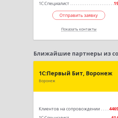
1С:Специалист
1
Отправить заявку
Отправить заявку
Показать контакты
Назад
Ближайшие партнеры из со
1С:Первый Бит, Вороне
1С:Первый Бит, Воронеж
Воронеж
394006, Воронежская обл, Воронеж г
20-летия Октября ул, дом № 119
оф.71
Подробне
Клиентов на сопровождении
446
1С:Специалист
61