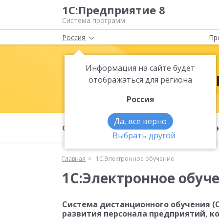
1С:Предприятие 8
Система программ
Россия
Пр
Информация на сайте будет
1С:Электрон
отображаться для региона
Россия
Да, все верно
О продукте
Преимущества
Фун
Выбрать другой
Главная
1С:Электронное обучение
1С:Электронное обуч
Система дистанционного обучения (
развития персонала предприятий, к