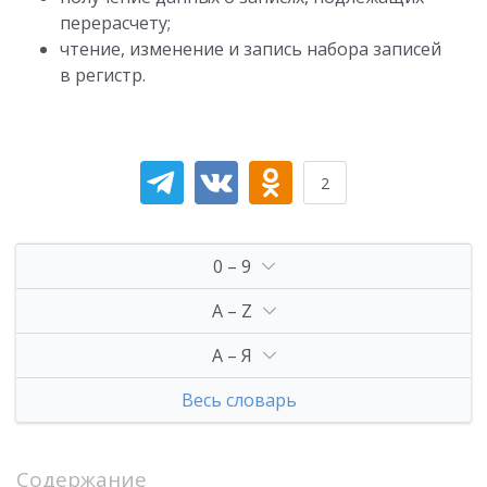
перерасчету;
чтение, изменение и запись набора записей
в регистр.
2
0 – 9
A – Z
А – Я
Весь словарь
Содержание