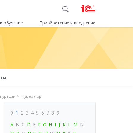
и обучение
Приобретение и внедрение
оты
игурации
Нумератор
0
1
2
3
4
5
6
7
8
9
A
B
C
D
E
F
G
H
I
J
K
L
M
N