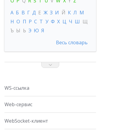
O
P
Q
R
S
T
U
V
W
X
Y
Z
А
Б
В
Г
Д
Е
Ж
З
И
Й
К
Л
М
Н
О
П
Р
С
Т
У
Ф
Х
Ц
Ч
Ш
Щ
Ъ
Ы
Ь
Э
Ю
Я
Весь словарь
WS-ссылка
Web-сервис
WebSocket-клиент