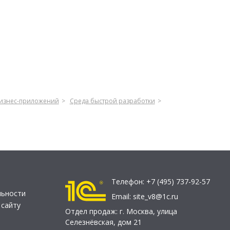
бизнес-приложений
Среда быстрой разработки
Телефон:
+7 (495) 737-92-57
льности
Email:
site_v8@1c.ru
 сайту
Отдел продаж:
г. Москва
,
улица
Селезнёвская, дом 21