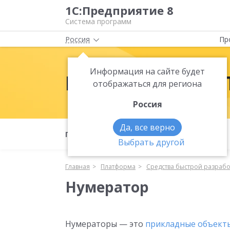
1С:Предприятие 8
Система программ
Россия
Пр
Информация на сайте будет
Платформа 1С:
отображаться для региона
Россия
Да, все верно
Полезные материалы
Что нового
Выбрать другой
Главная
Платформа
Средства быстрой разраб
Нумератор
Нумераторы — это
прикладные объект