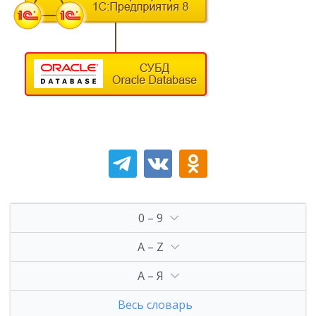
0 – 9
A – Z
А – Я
Весь словарь