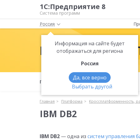
1С:Предприятие 8
Система программ
Россия
Пр
Информация на сайте будет
Платформа 1С:
отображаться для региона
Россия
Да, все верно
Полезные материалы
Что нового
Выбрать другой
Главная
Платформа
Кроссплатформенность, р
IBM DB2
IBM DB2
— одна из
систем управления 