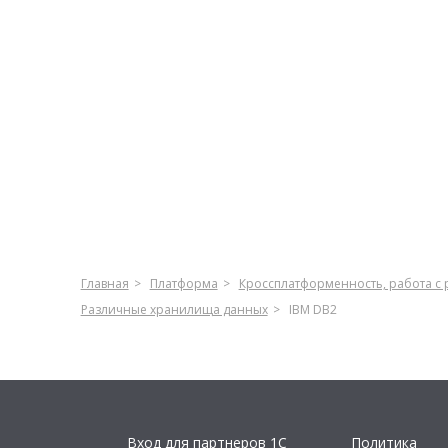
Главная
Платформа
Кроссплатформенность, работа с
Различные хранилища данных
IBM DB2
Вход для партнеров 1С
Политика