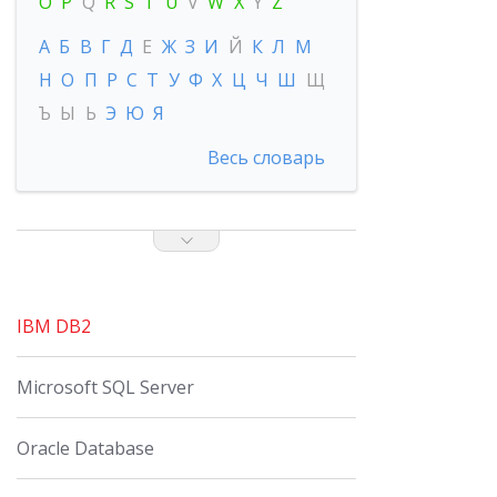
O
P
Q
R
S
T
U
V
W
X
Y
Z
А
Б
В
Г
Д
Е
Ж
З
И
Й
К
Л
М
Н
О
П
Р
С
Т
У
Ф
Х
Ц
Ч
Ш
Щ
Ъ
Ы
Ь
Э
Ю
Я
Весь словарь
IBM DB2
Microsoft SQL Server
Oracle Database