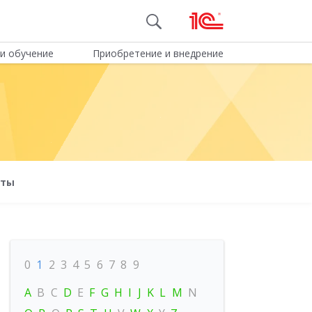
и обучение
Приобретение и внедрение
оты
0
1
2
3
4
5
6
7
8
9
A
B
C
D
E
F
G
H
I
J
K
L
M
N