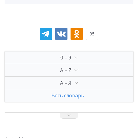
95
0 – 9
A – Z
А – Я
Весь словарь