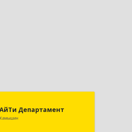
АйТи Департамент
АйТи Департамент
403882, Волгоградская обл, Камышин
Камышин
г, Пролетарская ул, дом № 10/1