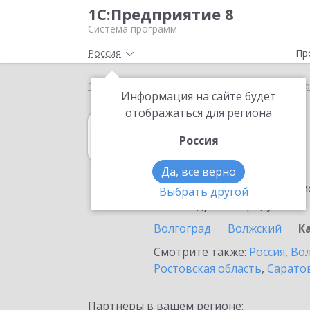
1С:Предприятие 8
Система программ
Россия
Пр
Главная
1С:Управление торговлей 8
Выбор пар
Информация на сайте будет
отображаться для региона
1С:Управление 
Россия
в Камышине
Да, все верно
Ознакомьтесь с информацио
Выбрать другой
или внедрение продукта.
Волгоград
Волжский
К
Смотрите также:
Россия
,
Вол
Ростовская область
,
Саратов
Партнеры в вашем регионе: