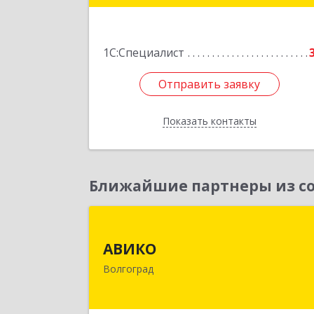
Подробне
1С:Специалист
Отправить заявку
Отправить заявку
Показать контакты
Назад
Ближайшие партнеры из со
АВИК
АВИКО
400065, Волгоградская обл, Волгогра
Волгоград
г, Ленина пр-т, дом № 18
Подробне