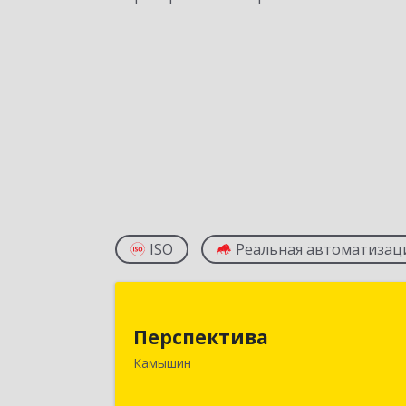
ISO
Реальная автоматизац
Перспектив
Перспектива
403850, Волгоградская обл, Камыши
Камышин
г, Леонова ул, дом № 2