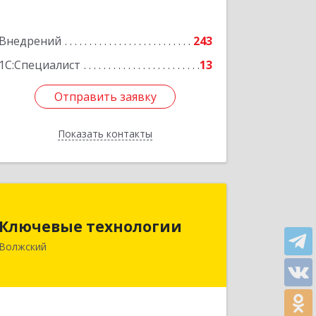
г, Ленина пр, дом № 78
Внедрений
243
Подробнее
1С:Специалист
13
Отправить заявку
Отправить заявку
Показать контакты
Назад
Ключевые технологии
Ключевые технологии
404110, Волгоградская обл, Волжский
Волжский
г, Молодежная ул, дом № 3, оф.309
Подробнее