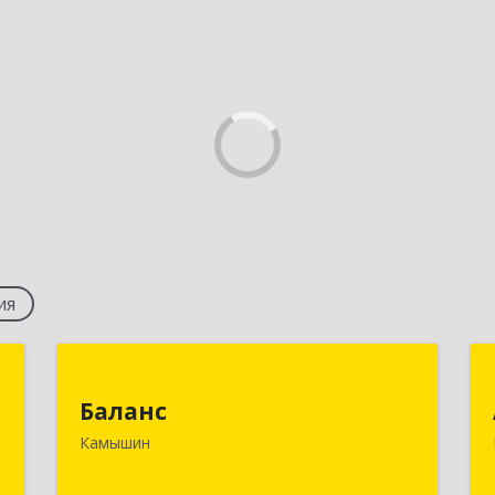
ия
а
Баланс
Баланс
н
403876, Волгоградская обл, г.о. город
Камышин
6
Камышин, Камышин г, 5-й мкр, дом №
63А, каб.37,38,39