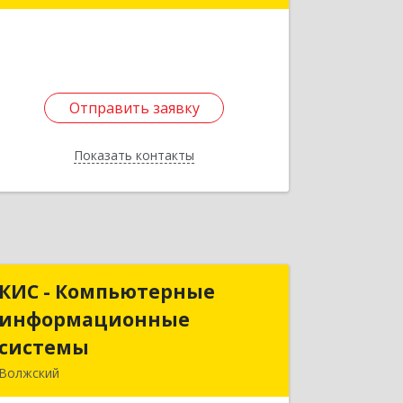
Подробнее
Отправить заявку
Отправить заявку
Показать контакты
Назад
КИС - Компьютерные
КИС - Компьютерные
информационные
информационные
системы
системы
Волжский
404111, Волгоградская обл, Волжский