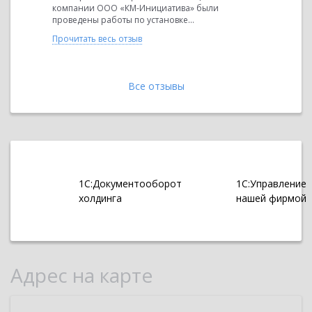
Александр
компании ООО «КМ-Инициатива» были
закупками
ьзу...
проведены работы по установке...
продукции
продает пи
Прочитать весь отзыв
Прочитать 
Все отзывы
1С:Документооборот
1С:Управление
холдинга
нашей фирмой
Адрес на карте