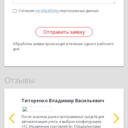
Согласие
на обработку
персональных данных
Отправить заявку
Обработка заявки происходит в течение одного рабочего
дня.
Отзывы
ич
Титоренко Владимир Васильевич
Харлам
Алекса
После анализа рынка программных средств для
ность ООО
автоматизации учета, я выбрал конфигурацию
Индивидуа
граммного
«1С:Управление торговлей 8». Специалистами