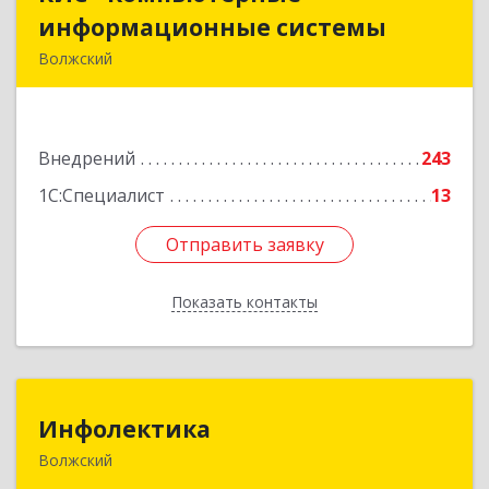
информационные системы
информационные системы
Волжский
404111, Волгоградская обл, Волжский г, Ленина
пр, дом № 78
Внедрений
243
Подробнее
1С:Специалист
13
Отправить заявку
Отправить заявку
Показать контакты
Назад
Инфолектика
Инфолектика
Волжский
404104, Волгоградская обл, Волжский г,