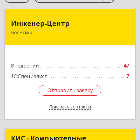
Инженер-Центр
Инженер-Центр
Волжский
404120, Волгоградская обл, Волжский г, им
генерала Карбышева ул, дом № 76
Подробнее
Внедрений
47
1С:Специалист
7
Отправить заявку
Отправить заявку
Показать контакты
Назад
КИС - Компьютерные
КИС - Компьютерные