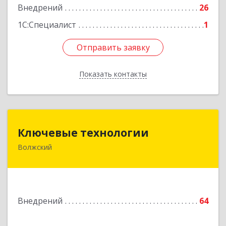
Внедрений
26
1С:Специалист
1
Отправить заявку
Отправить заявку
Показать контакты
Назад
Ключевые технологии
Ключевые технологии
Волжский
404110, Волгоградская обл, Волжский г,
Молодежная ул, дом № 3, оф.309
Подробнее
Внедрений
64