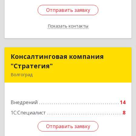
Отправить заявку
Отправить заявку
Показать контакты
Назад
Консалтинговая компания
Консалтинговая компания
"Стратегия"
"Стратегия"
Волгоград
400105, Волгоградская обл, Волгоград г, им
Хользунова ул, дом № 36/1
Внедрений
14
Подробнее
1С:Специалист
8
Отправить заявку
Отправить заявку