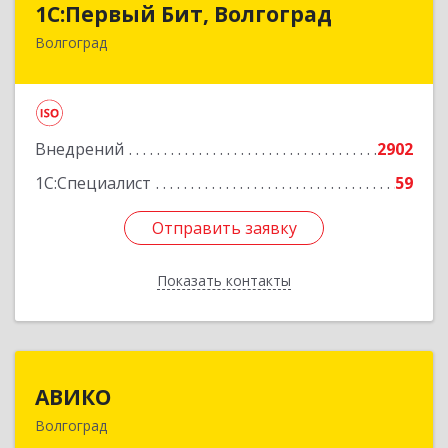
1С:Первый Бит, Волгоград
Волгоград
400005, Волгоградская обл, Волгоград г, 7-й
Гвардейской ул, дом № 12
Подробнее
Внедрений
2902
1С:Специалист
59
Отправить заявку
Отправить заявку
Показать контакты
Назад
АВИКО
АВИКО
Волгоград
400065, Волгоградская обл, Волгоград г,