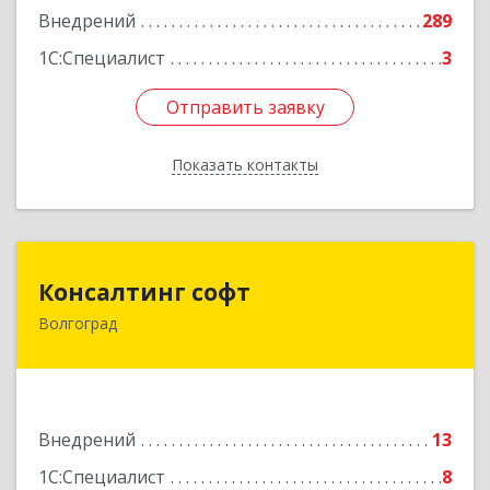
Внедрений
289
1С:Специалист
3
Отправить заявку
Отправить заявку
Показать контакты
Назад
Консалтинг софт
Консалтинг софт
Волгоград
400078, Волгоградская обл, Волгоград г, им
В.И.Ленина пр-кт, дом № 98, оф.532
Подробнее
Внедрений
13
1С:Специалист
8