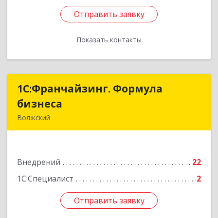
Отправить заявку
Отправить заявку
Показать контакты
Назад
1С:Франчайзинг. Формула
1С:Франчайзинг. Формула
бизнеса
бизнеса
Волжский
404133, Волгоградская обл, Волжский г, им
генерала Карбышева ул, дом № 138, оф.3
Внедрений
22
Подробнее
1С:Специалист
2
Отправить заявку
Отправить заявку