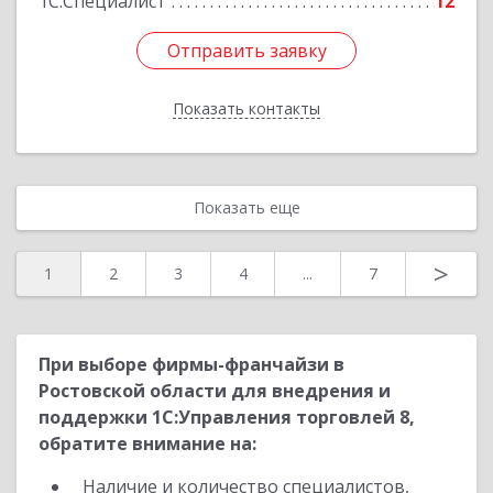
1С:Специалист
12
Отправить заявку
Отправить заявку
Показать контакты
Назад
Показать еще
>
1
2
3
4
...
7
При выборе фирмы-франчайзи в
Ростовской области для внедрения и
поддержки 1С:Управления торговлей 8,
обратите внимание на:
Наличие и количество специалистов,