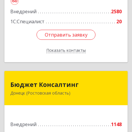
Подробнее
Внедрений
2580
1С:Специалист
20
Отправить заявку
Отправить заявку
Показать контакты
Назад
Бюджет Консалтинг
Бюджет Консалтинг
Донецк (Ростовская область)
346338, Ростовская обл, г.о. Город Донецк,
Донецк г, 12-й кв-л, дом № 10, оф.28
Подробнее
Внедрений
1148