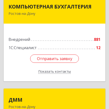
КОМПЬЮТЕРНАЯ БУХГАЛТЕРИЯ
КОМПЬЮТЕРНАЯ БУХГАЛТЕРИЯ
Ростов-на-Дону
344002, Ростовская обл, Ростов-на-Дону г,
Социалистическая ул, дом № 107А
Подробнее
Внедрений
881
1С:Специалист
12
Отправить заявку
Отправить заявку
Показать контакты
Назад
ДММ
ДММ
Ростов-на-Дону
344002, Ростовская обл, Ростов-на-Дону г,