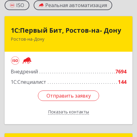
ISO
Реальная автоматизация
1С:Первый Бит, Ростов-на- Дону
1С:Первый Бит, Ростов-на- Дону
Ростов-на-Дону
344091, Ростовская обл, Ростов-на-Дону г,
Малиновского ул, дом № 3, корпус 1, пом.36
Подробнее
Внедрений
7694
1С:Специалист
144
Отправить заявку
Отправить заявку
Показать контакты
Назад