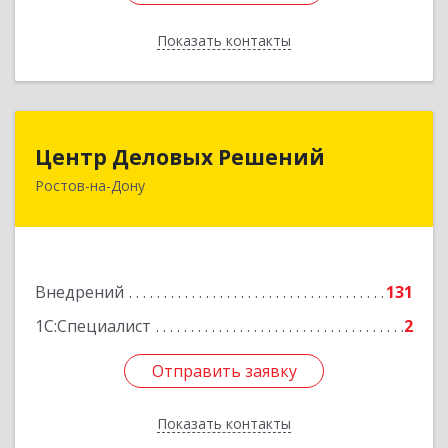
Показать контакты
Назад
Центр Деловых Решений
Центр Деловых Решений
Ростов-на-Дону
344029, Ростовская обл, Ростов-на-Дону г,
Сельмаш пр-кт, Здание № 90а, этаж 3, оф.319
Подробнее
Внедрений
131
1С:Специалист
2
Отправить заявку
Отправить заявку
Показать контакты
Назад