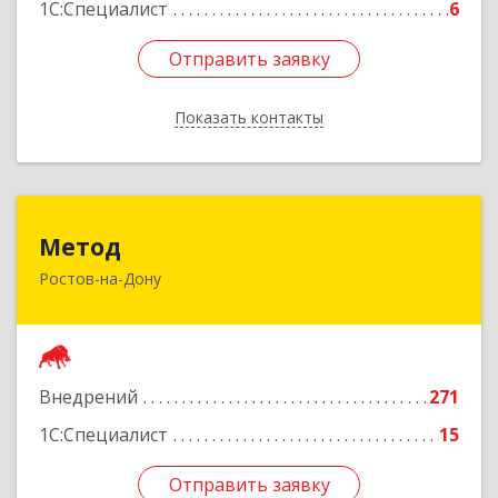
1С:Специалист
6
Отправить заявку
Отправить заявку
Показать контакты
Назад
Метод
Метод
Ростов-на-Дону
344029, Ростовская обл, Ростов-на-Дону г,
Сельмаш пр-кт, Здание № 90а, оф.509
Подробнее
Внедрений
271
1С:Специалист
15
Отправить заявку
Отправить заявку