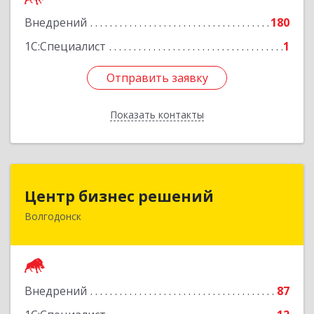
Подробнее
Внедрений
180
1С:Специалист
1
Отправить заявку
Отправить заявку
Показать контакты
Назад
Центр бизнес решений
Центр бизнес решений
Волгодонск
347375, Ростовская обл, Волгодонск г,
Курчатова пр-кт, дом № 45, кв.3
Подробнее
Внедрений
87