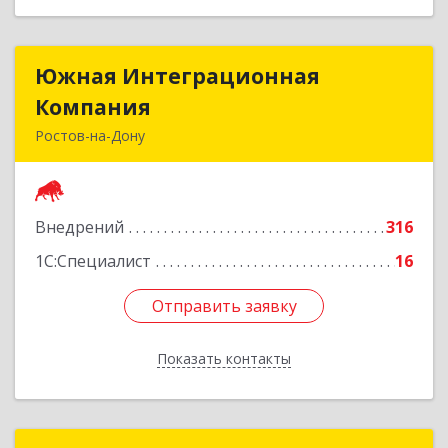
Южная Интеграционная
Южная Интеграционная
Компания
Компания
Ростов-на-Дону
344058, Ростовская обл, Ростов-на-Дону г.о.,
Ростов-на-Дону г, Стачки пр-кт, двлд. 160, этаж
3
Внедрений
316
Подробнее
1С:Специалист
16
Отправить заявку
Отправить заявку
Показать контакты
Назад