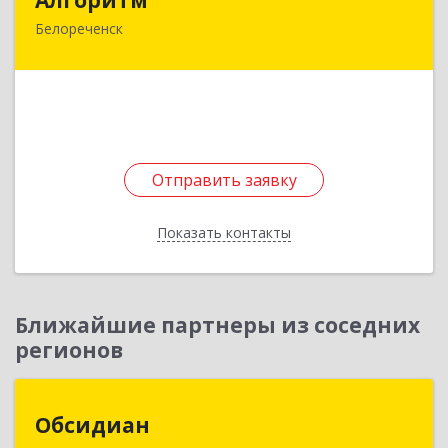
Белореченск
352630, Краснодарский край, Белореченский р-
н, Белореченск г, Гоголя ул, дом № 53, кв.75
Подробнее
Отправить заявку
Отправить заявку
Показать контакты
Назад
Ближайшие партнеры из соседних
регионов
Обсидиан
Обсидиан