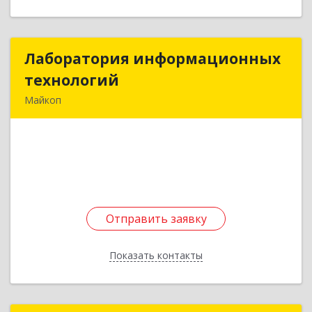
Лаборатория информационных
Лаборатория информационных
технологий
технологий
Майкоп
385000, Адыгея Респ, Майкоп г, Ленина ул., д.
41, офис 4
Подробнее
Отправить заявку
Отправить заявку
Показать контакты
Назад