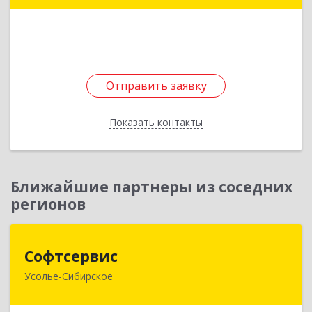
Подробнее
Отправить заявку
Отправить заявку
Показать контакты
Назад
Ближайшие партнеры из соседних
регионов
Софтсервис
Софтсервис
Усолье-Сибирское
665451, Иркутская обл, Усолье-Сибирское г,
Интернациональная ул, дом № 87