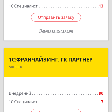
1С:Специалист
13
Отправить заявку
Отправить заявку
Показать контакты
Назад
1С:ФРАНЧАЙЗИНГ. ГК ПАРТНЕР
1С:ФРАНЧАЙЗИНГ. ГК ПАРТНЕР
Ангарск
665813, Иркутская обл, Ангарск г, 81 кв-л,
строение 3, оф.104
Подробнее
Внедрений
90
1С:Специалист
7