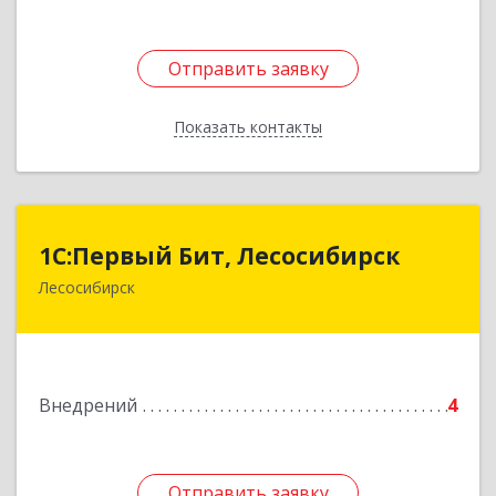
Отправить заявку
Отправить заявку
Показать контакты
Назад
1С:Первый Бит, Лесосибирск
1С:Первый Бит, Лесосибирск
Лесосибирск
662544, Красноярский край, Лесосибирск г,
Привокзальная ул, дом № 12, оф.216
Подробнее
Внедрений
4
Отправить заявку
Отправить заявку