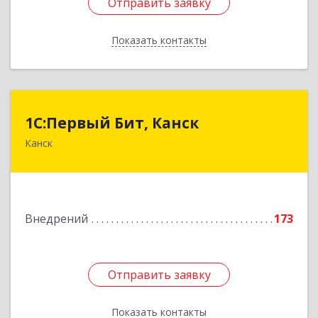
Отправить заявку
Отправить заявку
Показать контакты
Назад
1С:Первый Бит, Канск
1С:Первый Бит, Канск
Канск
663600, Красноярский край, Канск г, 30 лет
ВЛКСМ ул, дом № 20, пом.25
Подробнее
Внедрений
173
Отправить заявку
Отправить заявку
Показать контакты
Назад