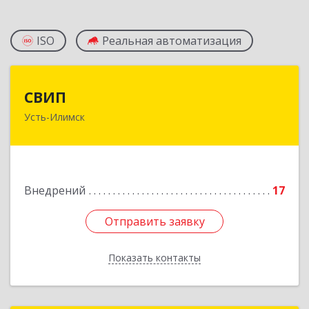
ISO
Реальная автоматизация
СВИП
СВИП
Усть-Илимск
666685, Иркутская обл, Усть-Илимск г,
Энтузиастов ул, дом № 5, оф.1
Подробнее
Внедрений
17
Отправить заявку
Отправить заявку
Показать контакты
Назад