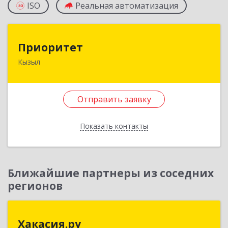
ISO
Реальная автоматизация
Приоритет
Приоритет
Кызыл
667000, Тыва Респ, Кызыл г, Комсомольская ул,
дом № 20, кв. 2, оф.1
Отправить заявку
Подробнее
Отправить заявку
Показать контакты
Назад
Ближайшие партнеры из соседних
регионов
Хакасия.ру
Хакасия.ру