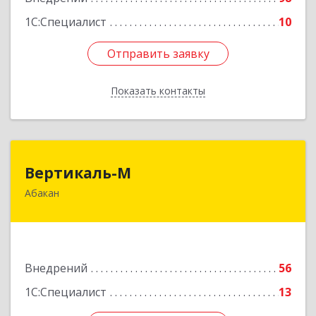
1С:Специалист
10
Отправить заявку
Отправить заявку
Показать контакты
Назад
Вертикаль-М
Вертикаль-М
Абакан
655017, Хакасия Респ, Абакан г, Чертыгашева
ул, дом № 124, кв.97Н
Подробнее
Внедрений
56
1С:Специалист
13