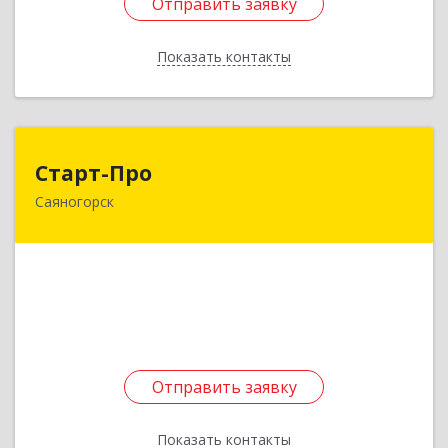
Отправить заявку
Отправить заявку
Показать контакты
Назад
Старт-Про
Старт-Про
Саяногорск
655619, Хакасия Респ, Саяногорск г, Черемушки
рп, дом № 12, кв.96
Подробнее
Отправить заявку
Отправить заявку
Показать контакты
Назад