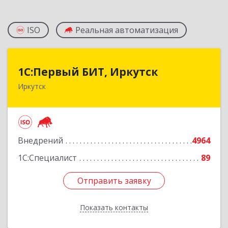
ISO
Реальная автоматизация
1С:Первый БИТ, Иркутск
1С:Первый БИТ, Иркутск
Иркутск
664007, Иркутская обл, Иркутск г, Декабрьских
Событий ул, дом № 125, оф.500
Подробнее
Внедрений
4964
1С:Специалист
89
Отправить заявку
Отправить заявку
Показать контакты
Назад