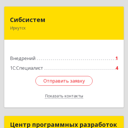
Сибсистем
Сибсистем
Иркутск
664007, Иркутская обл, Иркутск г, Поленова ул,
дом № 1/1, оф.412
Подробнее
Внедрений
1
1С:Специалист
4
Отправить заявку
Отправить заявку
Показать контакты
Назад
Центр программных разработок
Центр программных разработок