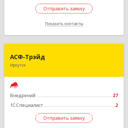
Отправить заявку
Отправить заявку
Показать контакты
Назад
АСФ-Трэйд
АСФ-Трэйд
Иркутск
664022, Иркутская обл, Иркутск г, Лебедева-
Кумача ул, дом № 1
Подробнее
Внедрений
27
1С:Специалист
2
Отправить заявку
Отправить заявку