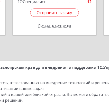
2
1С:Специалист
12
Отправить заявку
Отправить заявку
Показать контакты
Назад
асноярском крае для внедрения и поддержки 1С:У
стов, аттестованных на внедрение технологий и решен
атизации ваших задач.
ий в вашей или близкой отрасли. Вы можете обратитьс
ми решений.