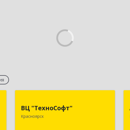
ия
,
ВЦ "ТехноСофт"
,
ВЦ "ТехноСофт"
660118, Красноярский край,
с
Красноярск
Красноярск г, Авиаторов ул, дом № 54