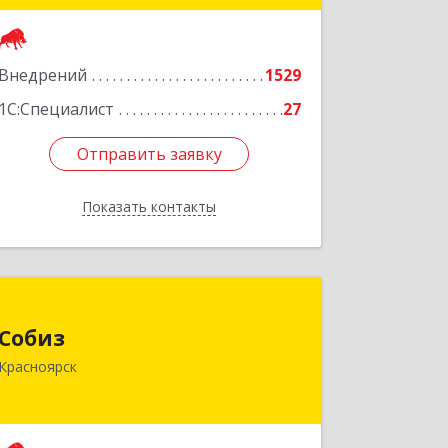
Подробнее
Внедрений
1529
1С:Специалист
27
Отправить заявку
Отправить заявку
Показать контакты
Назад
Собиз
Собиз
660001, Красноярский край,
Красноярск
Красноярск г, Ладо Кецховели ул, дом
№ 22А, оф.615