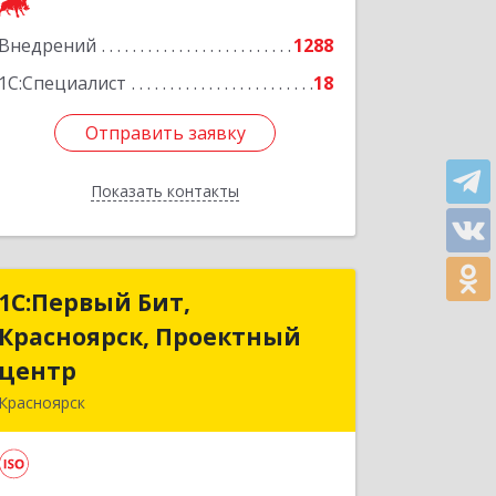
Подробнее
Внедрений
1288
1С:Специалист
18
Отправить заявку
Отправить заявку
Показать контакты
Назад
1С:Первый Бит,
1С:Первый Бит,
Красноярск, Проектный
Красноярск, Проектный
центр
центр
Красноярск
660001, Красноярский край,
Красноярск г, Ладо Кецховели ул, дом
№ 22А, оф.11-02