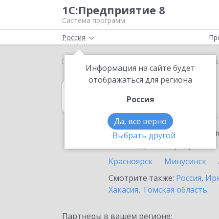
1С:Предприятие 8
Система программ
Россия
Пр
Главная
1С:Управление нашей фирмой
Выбор 
Информация на сайте будет
отображаться для региона
1С:Управление
Россия
в Красноярском
Да, все верно
Ознакомьтесь с информацио
Выбрать другой
или внедрение продукта.
Красноярск
Минусинск
Смотрите также:
Россия
,
Ирк
Хакасия
,
Томская область
Партнеры в вашем регионе: