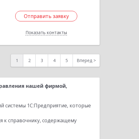
Отправить заявку
Отправить заявку
Показать контакты
Назад
1
2
3
4
5
Вперед
>
правления нашей фирмой,
ий системы 1С:Предприятие, которые
я к справочнику, содержащему