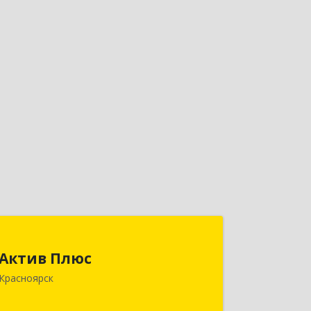
Актив Плюс
Актив Плюс
660017, Красноярский край,
Красноярск
Красноярск г, Обороны ул, дом № 3,
оф.220