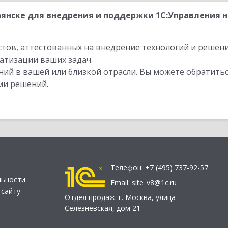
янске для внедрения и поддержки 1С:Управления 
стов, аттестованных на внедрение технологий и решен
атизации ваших задач.
ий в вашей или близкой отрасли. Вы можете обратитьс
ми решений.
Телефон:
+7 (495) 737-92-57
льности
Email:
site_v8@1c.ru
 сайту
Отдел продаж:
г. Москва
,
улица
Селезнёвская, дом 21