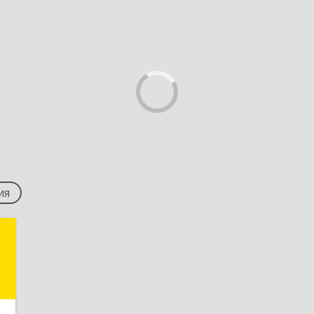
ия
"
,
8