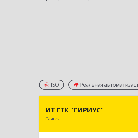
ISO
Реальная автоматизац
ИТ СТК "СИРИУС
ИТ СТК "СИРИУС"
Саянск
666303, Иркутская обл, Саянск г
Юбилейный мкр, дом № 3