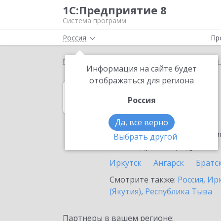
1С:Предприятие 8
Система программ
Россия
Пр
Главная
1С:Управление нашей фирмой
Выбор 
Информация на сайте будет
отображаться для региона
1С:Управление
Россия
в Саянске
Да, все верно
Ознакомьтесь с информацио
Выбрать другой
или внедрение продукта.
Иркутск
Ангарск
Братс
Смотрите также:
Россия
,
Ирк
(Якутия)
,
Республика Тыва
Партнеры в вашем регионе: