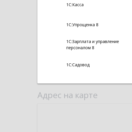
1С:Касса
1С:Упрощенка 8
1С:Зарплата и управление
персоналом 8
1С:Садовод
Адрес на карте