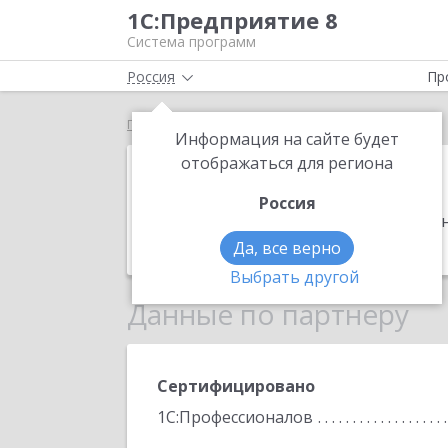
1С:Предприятие 8
Система программ
Россия
Пр
Главная
ЛАЙН 360
Информация на сайте будет
ЛАЙН 360
отображаться для региона
Россия
Адрес:
368600, Дагестан Респ, Дербе
Телефон:
7 (8722) 55-5360
Да, все верно
Выбрать другой
Данные по партнеру
Сертифицировано
1С:Профессионалов