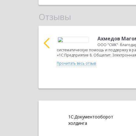
Отзывы
агомедарипович
Ахмедов Маго
ЛАЙН 360" за
ООО "СМК" благодар
программой
систематическую помощь и поддержку в р
...
«1С:Предприятие 8. Общепит. Электронная п
Прочитать весь отзыв
1С:Документооборот
холдинга