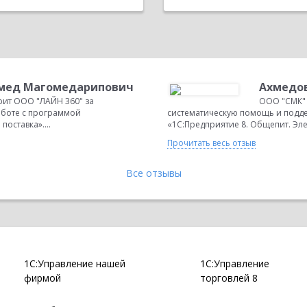
мед Магомедарипович
Ахмедо
ит ООО "ЛАЙН 360" за
ООО "СМК" 
аботе с программой
систематическую помощь и подде
оставка»....
«1С:Предприятие 8. Общепит. Элек
Прочитать весь отзыв
Все отзывы
1С:Управление нашей
1С:Управление
фирмой
торговлей 8