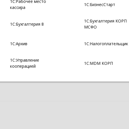
1С:Рабочее место
1С:БизнесСтарт
кассира
1С:Бухгалтерия КОРП
1С:Бухгалтерия 8
МСФО
1С:Архив
1С:Налогоплательщик
1С:Управление
1С:MDM КОРП
кооперацией