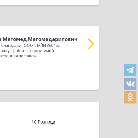
в Магомед Магомедарипович
А
благодарит ООО "ЛАЙН 360" за
О
ржку в работе с программой
систематическую помощ
тронная поставка»....
«1С:Предприятие 8. Обще
Прочитать весь отзыв
1С:Розница