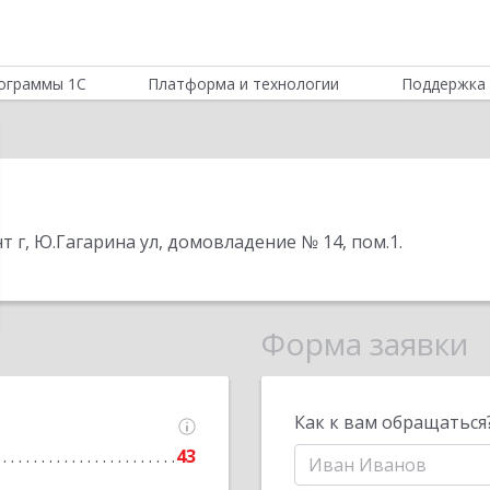
ограммы 1С
Платформа и технологии
Поддержка 
нт г, Ю.Гагарина ул, домовладение № 14, пом.1
.
Форма заявки
Как к вам обращаться
43