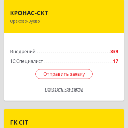
КРОНАС-СКТ
КРОНАС-СКТ
Орехово-Зуево
142600, Московская обл, Орехово-Зуево г,
Бабушкина ул, дом № 2А, пом.31
Подробнее
Внедрений
839
1С:Специалист
17
Отправить заявку
Отправить заявку
Показать контакты
Назад
ГК CIT
ГК CIT