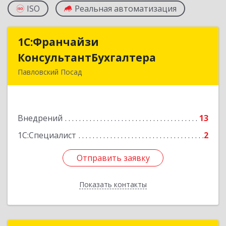
ISO
Реальная автоматизация
1С:Франчайзи
1С:Франчайзи
КонсультантБухгалтера
КонсультантБухгалтера
Павловский Посад
142500, Московская обл, Павловский Посад г,
Каляева ул, дом № 3, оф.38
Внедрений
13
Подробнее
1С:Специалист
2
Отправить заявку
Отправить заявку
Показать контакты
Назад