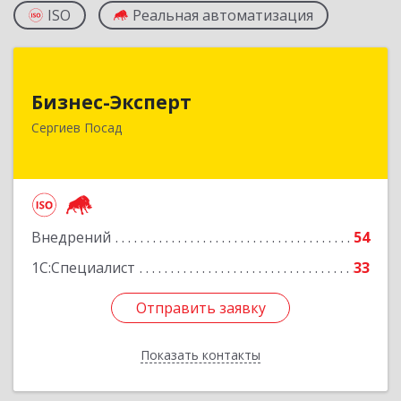
ISO
Реальная автоматизация
Бизнес-Эксперт
Бизнес-Эксперт
141310, Московская обл, Сергиево-Посадский
Сергиев Посад
р-н, Сергиев Посад г, Пионерская ул, дом № 6,
этаж 3, оф.В320
Подробнее
Внедрений
54
1С:Специалист
33
Отправить заявку
Отправить заявку
Показать контакты
Назад