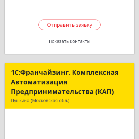
Отправить заявку
Отправить заявку
Показать контакты
Назад
1С:Франчайзинг. Комплексная
1С:Франчайзинг. Комплексная
Автоматизация
Автоматизация
Предпринимательства (КАП)
Предпринимательства (КАП)
Пушкино (Московская обл.)
141205, Московская обл, Пушкино г,
Пушкинское ш, дом № 3, кв.82
Подробнее