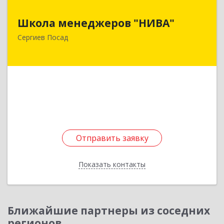
Школа менеджеров "НИВА"
Школа менеджеров "НИВА"
141300, Московская обл, Сергиев Посад г,
Сергиев Посад
Красной Армии пр-кт, дом № 92
Подробнее
Отправить заявку
Отправить заявку
Показать контакты
Назад
Ближайшие партнеры из соседних
регионов