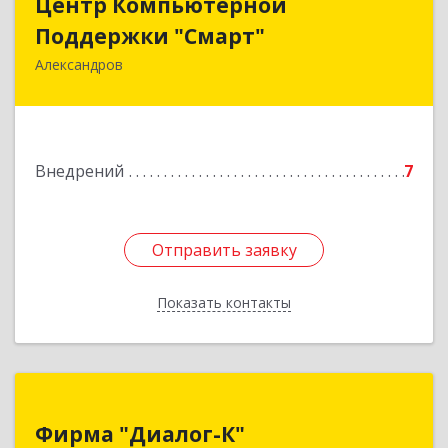
Центр Компьютерной
Поддержки "Смарт"
Поддержки "Смарт"
Александров
601650, Владимирская обл, Александровский р-
н, Александров г, Институтская ул, дом № 1,
ком.74
Подробнее
Внедрений
7
Отправить заявку
Отправить заявку
Показать контакты
Назад
Фирма "Диалог-К"
Фирма "Диалог-К"