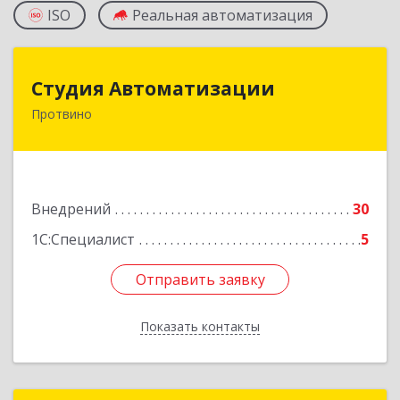
ISO
Реальная автоматизация
Студия Автоматизации
Студия Автоматизации
Протвино
142281, Московская обл, Протвино г, Ленина
ул, дом № 39, оф.8
Подробнее
Внедрений
30
1С:Специалист
5
Отправить заявку
Отправить заявку
Показать контакты
Назад