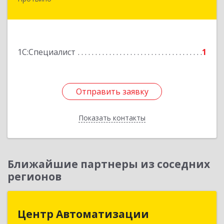
142280, Московская обл, Протвино г, Ленина
ул, дом № 18, кв.198
Подробнее
1С:Специалист
1
Отправить заявку
Отправить заявку
Показать контакты
Назад
Ближайшие партнеры из соседних
регионов
Центр Автоматизации
Центр Автоматизации