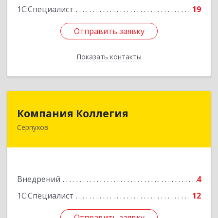
1С:Специалист
19
Отправить заявку
Отправить заявку
Показать контакты
Назад
Компания Коллегия
Компания Коллегия
Серпухов
142211, Московская обл, Серпухов г, Оборонная
ул, дом № 19
Подробнее
Внедрений
4
1С:Специалист
12
Отправить заявку
Отправить заявку