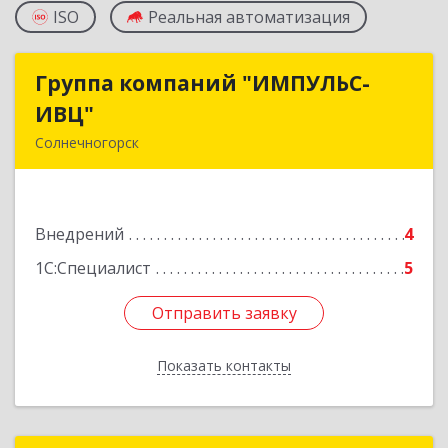
ISO
Реальная автоматизация
Группа компаний "ИМПУЛЬС-
Группа компаний "ИМПУЛЬС-
ИВЦ"
ИВЦ"
Солнечногорск
141508, Московская обл, Солнечногорский р-н,
Солнечногорск г, Рекинцо мкр, дом № 2А
Внедрений
4
Подробнее
1С:Специалист
5
Отправить заявку
Отправить заявку
Показать контакты
Назад