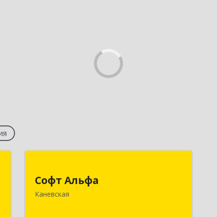
ия
т
Софт Альфа
Софт Альфа
,
353730, Краснодарский край,
Каневская
№
Каневской р-н, Каневская ст-ца,
3
Нестеренко ул, дом № 81