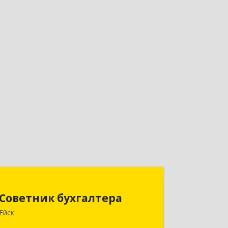
Советник бухгалтера
Советник бухгалтера
353691, Краснодарский край, Ейский
Ейск
р-н, Ейск г, Красная ул, дом №45/2,