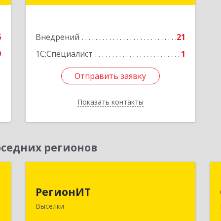
е
Подробнее
6
Внедрений
21
9
1С:Специалист
1
Отправить заявку
Отправить заявку
Показать контакты
Назад
седних регионов
т
РегионИТ
РегионИТ
,
353103, Краснодарский край, м.р-н
Выселки
,
Выселковский, с.п. Выселковское,