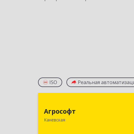
ISO
Реальная автоматизац
Агрософ
Агрософт
353730, Краснодарский край
Каневская
Каневская ст-ца, Гагарина ул, дом 
1