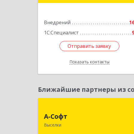
Подробне
Внедрений
1
1С:Специалист
Отправить заявку
Отправить заявку
Показать контакты
Назад
Ближайшие партнеры из со
А-Соф
А-Софт
353100, Краснодарский край
Выселки
Выселковский район, Выселки ст-ца