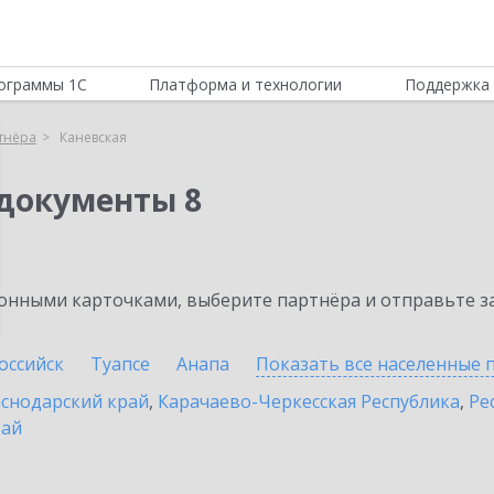
ограммы 1С
Платформа и технологии
Поддержка 
тнёра
Каневская
документы 8
нными карточками, выберите партнёра и отправьте за
оссийск
Туапсе
Анапа
Показать все населенные
снодарский край
,
Карачаево-Черкесская Республика
,
Ре
рай