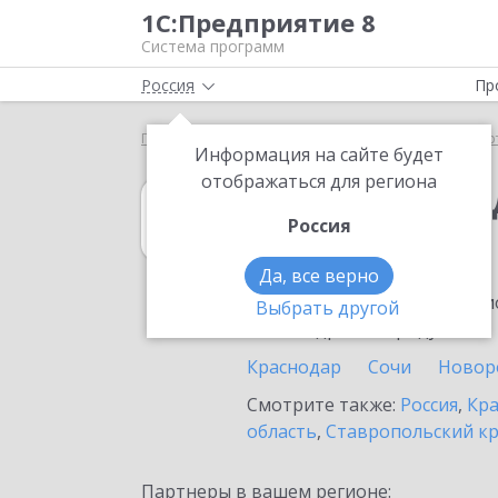
1С:Предприятие 8
Система программ
Россия
Пр
Главная
1С:Платежные документы 8
Выбор пар
Информация на сайте будет
отображаться для региона
1С:Платежные 
Россия
в Каневской
Да, все верно
Ознакомьтесь с информацио
Выбрать другой
или внедрение продукта.
Краснодар
Сочи
Новор
Смотрите также:
Россия
,
Кра
область
,
Ставропольский к
Партнеры в вашем регионе: