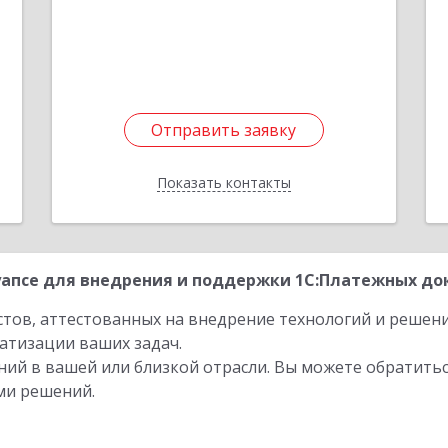
6
Подробнее
е
Отправить заявку
Отправить заявку
Показать контакты
Назад
апсе для внедрения и поддержки 1С:Платежных док
стов, аттестованных на внедрение технологий и решен
атизации ваших задач.
ий в вашей или близкой отрасли. Вы можете обратитьс
ми решений.