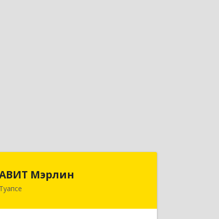
АВИТ Мэрлин
АВИТ Мэрлин
Туапсе
352800, Краснодарский край,
Туапсинский р-н, Туапсе г,
Б.Хмельницкого ул, дом № 107, кв.36