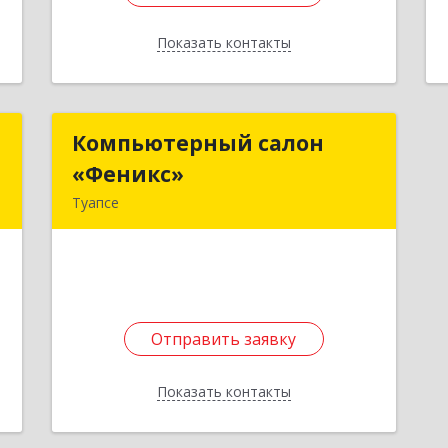
Показать контакты
Назад
т
Компьютерный салон
Компьютерный салон
«Феникс»
«Феникс»
2
Туапсе
352800, Краснодарский край,
е
Туапсинский р-н, Туапсе г, Красной
Армии ул, дом № 22
Подробнее
Отправить заявку
Отправить заявку
Показать контакты
Назад