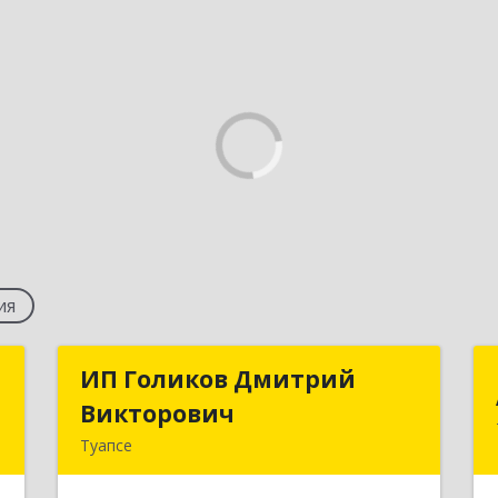
ия
т
ИП Голиков Дмитрий
ИП Голиков Дмитрий
Викторович
Викторович
,
Туапсе
а
352803, Краснодарский край,
Туапсинский р-н, Туапсе г, Калараша