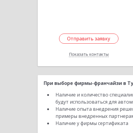
Трунова пер, дом № 5, кв.4
Подробне
Отправить заявку
Отправить заявку
Показать контакты
Назад
При выборе фирмы-франчайзи в Ту
Наличие и количество специали
будут использоваться для автом
Наличие опыта внедрения решен
примеры внедренных партнера
Наличие у фирмы сертификата