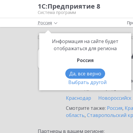
1С:Предприятие 8
Система программ
Россия
Пр
Главная
1С:Платежные документы 8
Выбор пар
Информация на сайте будет
отображаться для региона
1С:Платежные 
Россия
в Туапсе
Да, все верно
Ознакомьтесь с информацио
Выбрать другой
или внедрение продукта.
Краснодар
Новороссийск
Смотрите также:
Россия
,
Кра
область
,
Ставропольский к
Партнеры в вашем регионе: