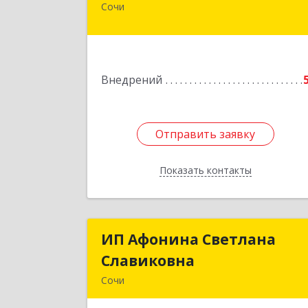
Сочи
354200, Краснодарский край, Сочи г
Партизанская ул, дом № 15, оф.3
Подробне
Внедрений
Отправить заявку
Отправить заявку
Показать контакты
Назад
ИП Афонина Светлана
ИП Афонина Светлан
Славиковна
Славиковн
Сочи
354057, Краснодарский край, Сочи г