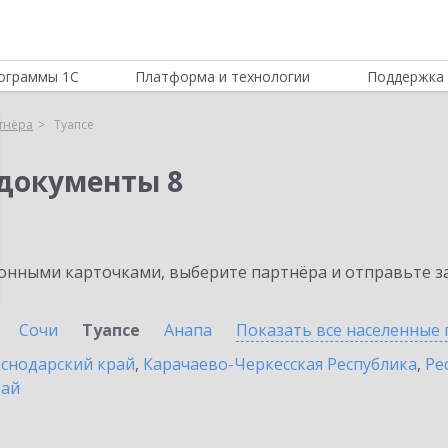
ограммы 1С
Платформа и технологии
Поддержка 
тнёра
Туапсе
документы 8
нными карточками, выберите партнёра и отправьте за
Сочи
Туапсе
Анапа
Показать все населенные
снодарский край
,
Карачаево-Черкесская Республика
,
Ре
рай