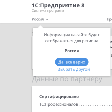
1С:Предприятие 8
Система программ
Россия
Пр
Главная
ИП Скурихин Олег Владимирович
Информация на сайте будет
ИП Скурихин 
отображаться для региона
Россия
Адрес:
353680, Краснодарский край, Е
Телефон:
(86132) 5-3443
Да, все верно
Выбрать другой
Данные по партнеру
Сертифицировано
1С:Профессионалов