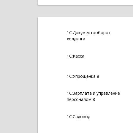
1С:Документооборот
холдинга
1С:Касса
1С:Упрощенка 8
1С:Зарплата и управление
персоналом 8
1С:Садовод