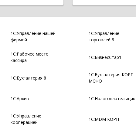
1С:Управление нашей
1С:Управление
фирмой
торговлей 8
1С:Рабочее место
1С:БизнесСтарт
кассира
1С:Бухгалтерия КОРП
1С:Бухгалтерия 8
МСФО
1С:Архив
1С:Налогоплательщик
1С:Управление
1С:MDM КОРП
кооперацией