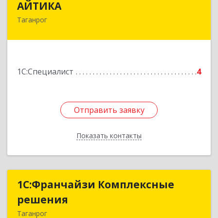
АЙТИКА
Таганрог
347949, Ростовская обл, Таганрог г,
Александровская ул, дом № 85Д
Подробнее
1С:Специалист
4
Отправить заявку
Отправить заявку
Показать контакты
Назад
1С:Франчайзи Комплексные
1С:Франчайзи Комплексные
решения
решения
Таганрог