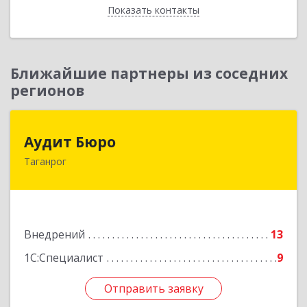
Показать контакты
Назад
Ближайшие партнеры из соседних
регионов
Аудит Бюро
Аудит Бюро
Таганрог
347900, Ростовская обл, Таганрог г,
Лермонтовский пер, дом № 7 "А"
Подробнее
Внедрений
13
1С:Специалист
9
Отправить заявку
Отправить заявку