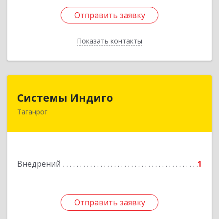
Отправить заявку
Отправить заявку
Показать контакты
Назад
Системы Индиго
Системы Индиго
Таганрог
347924, Ростовская обл, Таганрог г,
Черняховского ул, дом № 9-в
Подробнее
Внедрений
1
Отправить заявку
Отправить заявку