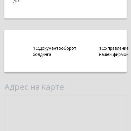
дня.
1С:Документооборот
1С:Управление
холдинга
нашей фирмой
Адрес на карте