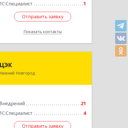
1С:Специалист
1
Отправить заявку
Отправить заявку
Показать контакты
Назад
ЦЭК
ЦЭК
Нижний Новгород
603000, Нижегородская обл, Нижний
Новгород г, Новая ул, дом № 15
Подробнее
Внедрений
21
1С:Специалист
4
Отправить заявку
Отправить заявку