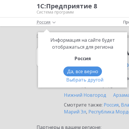
1С:Предприятие 8
Система программ
Россия
Пр
Главная
1С:Предприниматель
Выбор партнёра
Информация на сайте будет
отображаться для региона
1С:Предприни
Россия
в Нижегородско
Да, все верно
Ознакомьтесь с информацио
Выбрать другой
или внедрение продукта.
Нижний Новгород
Арзам
Смотрите также:
Россия
,
Вла
Марий Эл
,
Республика Морд
Партнеры в вашем регионе: