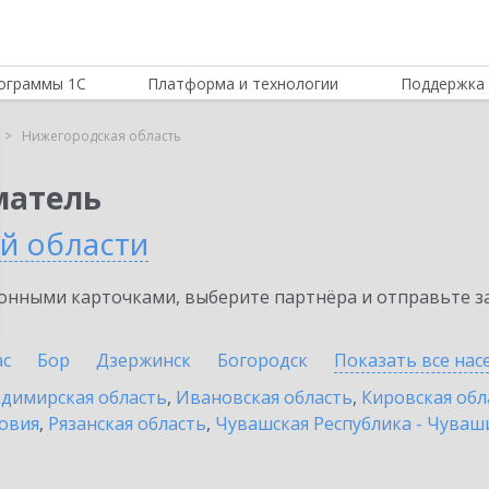
ограммы 1С
Платформа и технологии
Поддержка 
Нижегородская область
матель
й области
нными карточками, выберите партнёра и отправьте за
ас
Бор
Дзержинск
Богородск
Показать все на
димирская область
,
Ивановская область
,
Кировская обл
овия
,
Рязанская область
,
Чувашская Республика - Чуваш