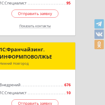
Подробнее
1С:Специалист
95
Отправить заявку
Отправить заявку
Показать контакты
Назад
1С:Франчайзинг.
1С:Франчайзинг.
ИНФОРМПОВОЛЖЬЕ
ИНФОРМПОВОЛЖЬЕ
Нижний Новгород
603003, Нижегородская обл, Нижний
Новгород г, Ефремова ул, дом № 6,
оф.6
Внедрений
676
Подробнее
1С:Специалист
10
Отправить заявку
Отправить заявку