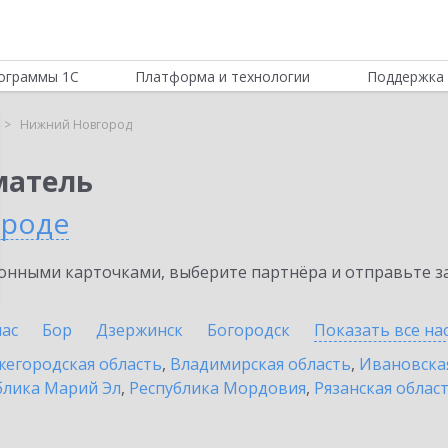
ограммы 1С
Платформа и технологии
Поддержка 
Нижний Новгород
матель
ороде
нными карточками, выберите партнёра и отправьте за
ас
Бор
Дзержинск
Богородск
Показать все н
егородская область
,
Владимирская область
,
Ивановска
блика Марий Эл
,
Республика Мордовия
,
Рязанская облас