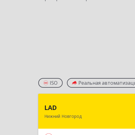
ISO
Реальная автоматизац
LA
LAD
Нижний Новгород
603093, Нижегородская обл, горо
Нижний Новгород г.о., Нижни
Новгород г, Родионова ул, дом 