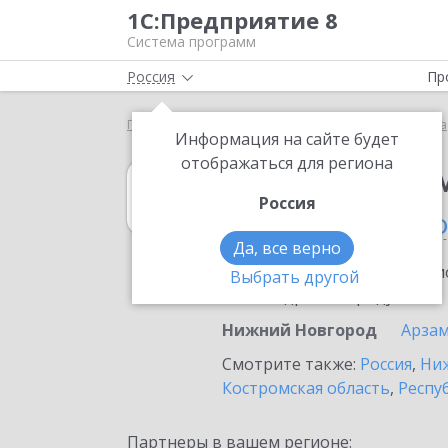
1С:Предприятие 8
Система программ
Россия
Пр
Главная
1С:Предприниматель
Выбор партнёра
Информация на сайте будет
отображаться для региона
1С:Предприни
Россия
в Нижнем Новг
Да, все верно
Ознакомьтесь с информацио
Выбрать другой
или внедрение продукта.
Нижний Новгород
Арзам
Смотрите также:
Россия
,
Ниж
Костромская область
,
Респу
Партнеры в вашем регионе: