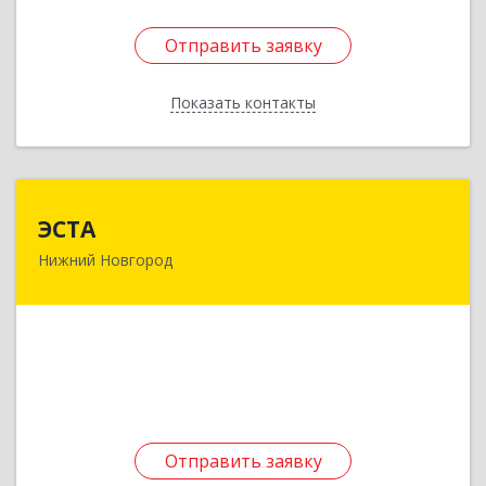
Отправить заявку
Отправить заявку
Показать контакты
Назад
ЭСТА
ЭСТА
Нижний Новгород
603033, Нижегородская обл, Нижний Новгород
г, Гороховецкая ул, дом № 34, кв.16
Подробнее
Отправить заявку
Отправить заявку