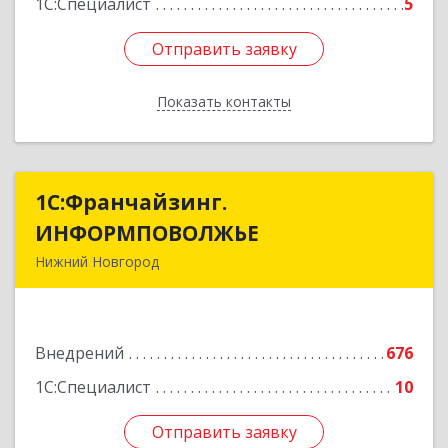
1С:Специалист
5
Отправить заявку
Отправить заявку
Показать контакты
Назад
1С:Франчайзинг.
1С:Франчайзинг.
ИНФОРМПОВОЛЖЬЕ
ИНФОРМПОВОЛЖЬЕ
Нижний Новгород
603003, Нижегородская обл, Нижний Новгород
г, Ефремова ул, дом № 6, оф.6
Внедрений
676
Подробнее
1С:Специалист
10
Отправить заявку
Отправить заявку