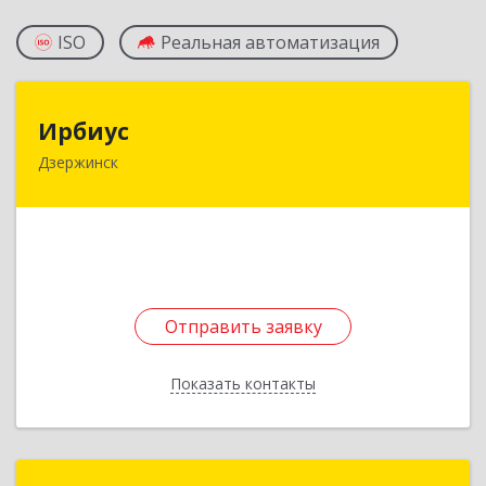
ISO
Реальная автоматизация
Ирбиус
Ирбиус
Дзержинск
606016, Нижегородская обл, Дзержинск г,
Студенческая ул, дом № 30
Подробнее
Отправить заявку
Отправить заявку
Показать контакты
Назад