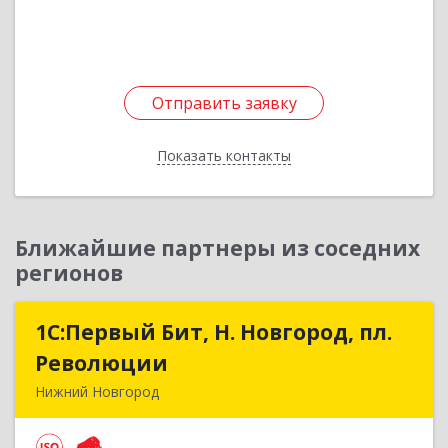
Подробнее
Отправить заявку
Отправить заявку
Показать контакты
Назад
Ближайшие партнеры из соседних
регионов
1С:Первый Бит, Н. Новгород, пл.
1С:Первый Бит, Н. Новгород, пл.
Революции
Революции
Нижний Новгород
603002, Нижегородская обл, Нижний Новгород
г, Литвинова ул, дом № 74, корпус 31, пом.1