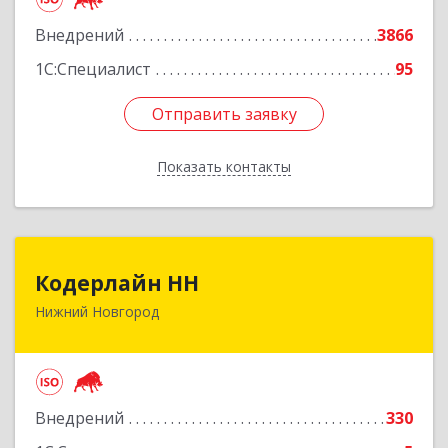
Внедрений
3866
Подробнее
1С:Специалист
95
Отправить заявку
Отправить заявку
Показать контакты
Назад
Кодерлайн НН
Кодерлайн НН
Нижний Новгород
603011, Нижегородская обл, Нижний Новгород
г, Октябрьской Революции ул, дом № 45,
пом.16
Подробнее
Внедрений
330