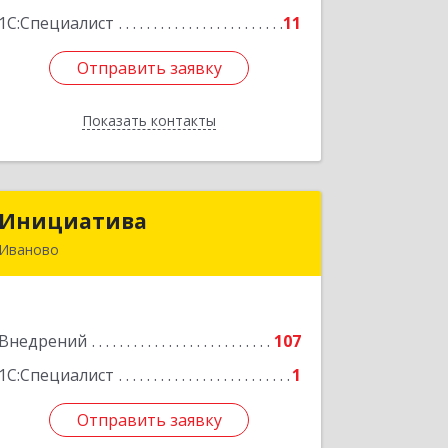
Подробнее
1С:Специалист
11
Отправить заявку
Отправить заявку
Показать контакты
Назад
Инициатива
Инициатива
Иваново
153000, Ивановская обл, г.о.Иваново,
Иваново г, Зверева ул, дом № 13
Внедрений
107
Подробнее
1С:Специалист
1
Отправить заявку
Отправить заявку