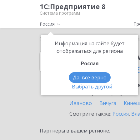
1С:Предприятие 8
Система программ
Россия
Пр
Главная
1С:Предприниматель
Выбор партнёра
Информация на сайте будет
отображаться для региона
1С:Предприни
Россия
в Ивановской о
Да, все верно
Ознакомьтесь с информацио
Выбрать другой
или внедрение продукта.
Иваново
Вичуга
Кине
Смотрите также:
Россия
,
Вла
Партнеры в вашем регионе: