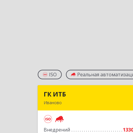
ISO
Реальная автоматизац
ГК ИТБ
ГК ИТ
Иваново
153000, Ивановская обл, Иваново г
Смирнова ул, дом № 42/
Внедрений
133
Подробне