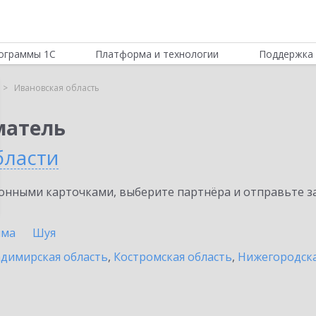
ограммы 1С
Платформа и технологии
Поддержка 
Ивановская область
матель
бласти
нными карточками, выберите партнёра и отправьте за
шма
Шуя
димирская область
,
Костромская область
,
Нижегородска