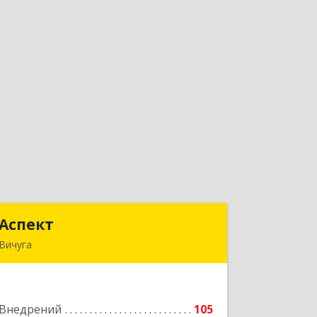
Аспект
Аспект
Вичуга
155331, Ивановская обл, Вичугский р-
н, Вичуга г, 50 лет Октября ул, дом №
6, этаж 2, пом.9
Внедрений
105