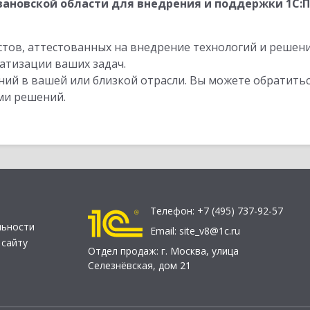
ановской области для внедрения и поддержки 1С:
стов, аттестованных на внедрение технологий и решен
атизации ваших задач.
ий в вашей или близкой отрасли. Вы можете обратитьс
ми решений.
Телефон:
+7 (495) 737-92-57
льности
Email:
site_v8@1c.ru
 сайту
Отдел продаж:
г. Москва
,
улица
Селезнёвская, дом 21