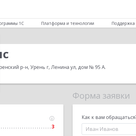
ограммы 1С
Платформа и технологии
Поддержка 
ис
ренский р-н, Урень г, Ленина ул, дом № 95 А
.
Форма заявки
Как к вам обращаться
3