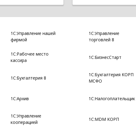
1С:Управление нашей
1С:Управление
фирмой
торговлей 8
1С:Рабочее место
1С:БизнесСтарт
кассира
1С:Бухгалтерия КОРП
1С:Бухгалтерия 8
МСФО
1С:Архив
1С:Налогоплательщик
1С:Управление
1С:MDM КОРП
кооперацией