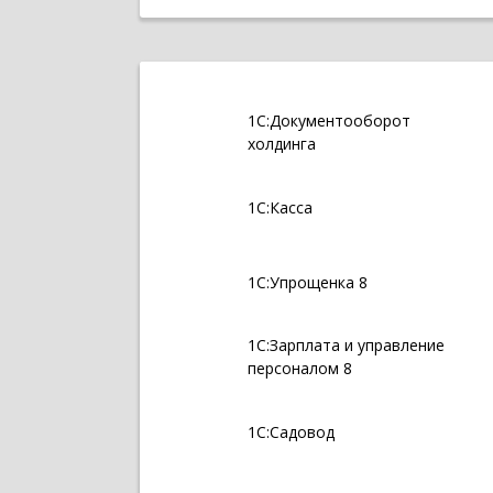
1С:Документооборот
холдинга
1С:Касса
1С:Упрощенка 8
1С:Зарплата и управление
персоналом 8
1С:Садовод