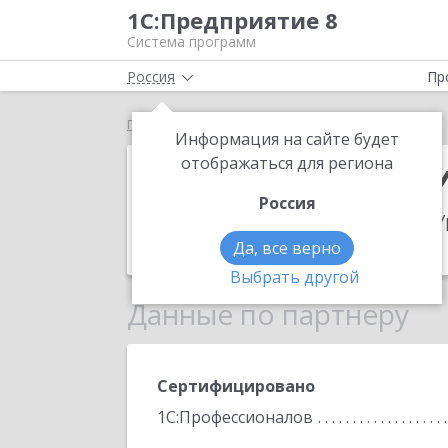
1С:Предприятие 8
Система программ
Россия
Пр
Главная
Информ Сервис
Информация на сайте будет
Информ Серв
отображаться для региона
Россия
Адрес:
606800, Нижегородская обл, У
Телефон:
(83154) 2-2627
Да, все верно
Выбрать другой
Данные по партнеру
Сертифицировано
1С:Профессионалов