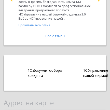
кий
Хотим выразить благодарность компании-
ООО Юнил
тационных
партнёру ООО СмартХелп за профессиональное
благодарн
внедрение програмного продукта
СмартХелп
«ІС:Управление нашей фирмой»редакции 3.0.
автоматиз
Выбор «ІС:Управление нашей...
программы
Прочитать весь отзыв
Прочитать 
Все отзывы
1С:Документооборот
1С:Управление
холдинга
нашей фирмой
Адрес на карте